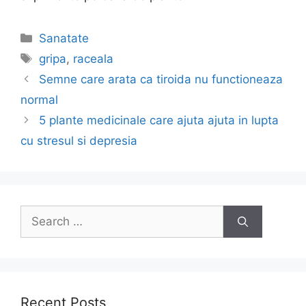
Categories
Sanatate
Tags
gripa
,
raceala
Post
Semne care arata ca tiroida nu functioneaza
navigation
normal
5 plante medicinale care ajuta ajuta in lupta
cu stresul si depresia
Search
for:
Recent Posts