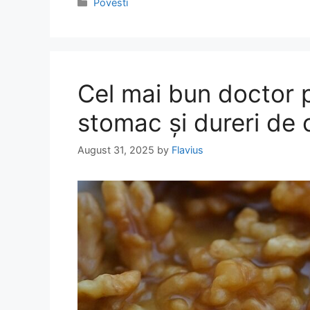
Categories
Povesti
Cel mai bun doctor p
stomac și dureri de 
August 31, 2025
by
Flavius