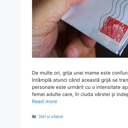
De multe ori, grija unei mame este confun
întâmplă atunci când această grijă se trans
personale este urmărit cu o intensitate a
femei adulte care, în ciuda vârstei și inde
Read more
Categories
Stiri si sfaturi