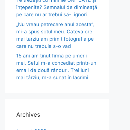
Te trezești cu mâinile UMFLATE și
înțepenite? Semnalul de dimineață
pe care nu ar trebui să-l ignori
„Nu vreau petrecere anul acesta”,
mi-a spus sotul meu. Cateva ore
mai tarziu am primit fotografia pe
care nu trebuia s-o vad
15 ani am ținut firma pe umerii
mei. Șeful m-a concediat printr-un
email de două rânduri. Trei luni
mai târziu, m-a sunat în lacrimi
Archives