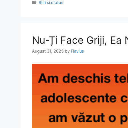
Categories
Stiri si sfaturi
Nu-Ți Face Griji, Ea
August 31, 2025
by
Flavius