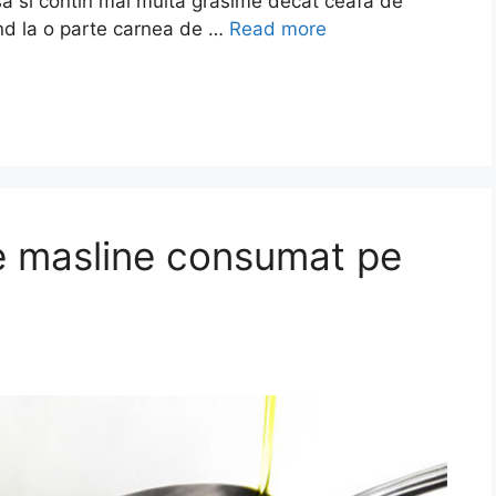
asa si contin mai multa grasime decat ceafa de
nd la o parte carnea de …
Read more
 de masline consumat pe