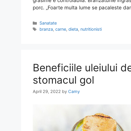
grasime e controlabila. Branzaturile ingr
porc. „Foarte multa lume se pacaleste da
Categories
Sanatate
Tags
branza
,
carne
,
dieta
,
nutritionisti
Beneficiile uleiului
stomacul gol
April 29, 2022
by
Camy