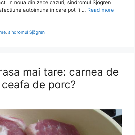
ct, in noua din zece cazuri, sindromul Sjögren
afectiune autoimuna in care pot fi …
Read more
ome
,
sindromul Sjögren
rasa mai tare: carnea de
u ceafa de porc?