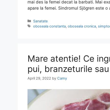
mai des la femei decat la barbati. Mai exa
apare la femei. Sindromul Sjögren este o 
Categories
Sanatate
Tags
oboseala constanta
,
oboseala cronica
,
simpt
Mare atentie! Ce ing
pui, branzeturile sa
April 29, 2022
by
Camy