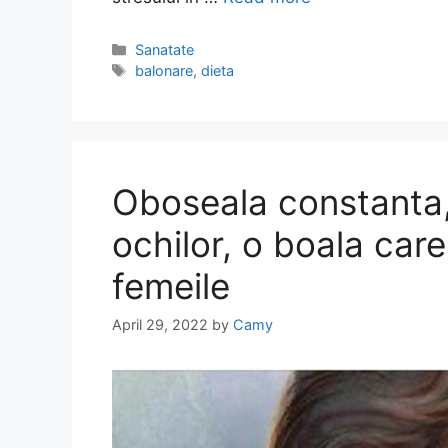
Categories
Sanatate
Tags
balonare
,
dieta
Oboseala constanta, 
ochilor, o boala car
femeile
April 29, 2022
by
Camy