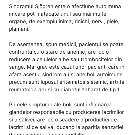
Sindromul Sjögren este o afectiune autoimuna
in care pot fi atacate unul sau mai multe
organe, de exemplu inima, rinichi, nervi, piele,
plamani.
De asemenea, spun medicii, pacientul se poate
confrunta cu o stare de anemie, are loc o
reducere a celulelor albe sau trombocitelor din
sange. Mai grav este cazul unor pacienti care in
afara acestui sindrom au si alte boli autoimune
precum sunt lupusul eritematos sistemic, artrita
reumatoida dar si cu diabetul zaharat de tip 1.
Primele simptome ale bolii sunt inflamarea
glandelor responsabile cu producerea lacrimilor
si a salivei, are loc o scadere a productiei de
lacrimi si de saliva, ducand la aparitia senzatiei
de uscaciune a gurii si a ochilor.