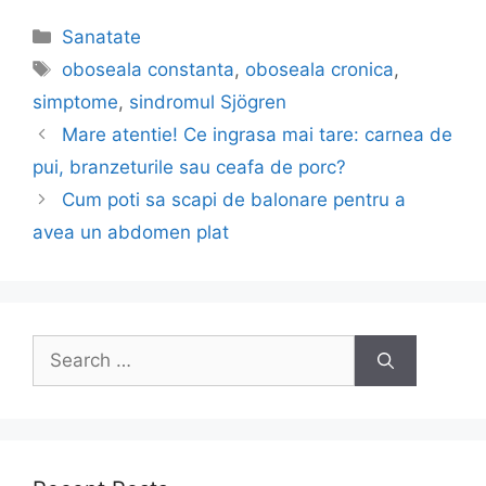
Categories
Sanatate
Tags
oboseala constanta
,
oboseala cronica
,
simptome
,
sindromul Sjögren
Post
Mare atentie! Ce ingrasa mai tare: carnea de
navigation
pui, branzeturile sau ceafa de porc?
Cum poti sa scapi de balonare pentru a
avea un abdomen plat
Search
for: