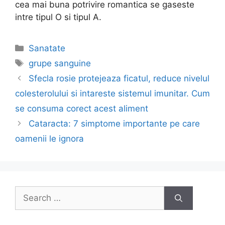
cea mai buna potrivire romantica se gaseste
intre tipul O si tipul A.
Categories
Sanatate
Tags
grupe sanguine
Post
Sfecla rosie protejeaza ficatul, reduce nivelul
navigation
colesterolului si intareste sistemul imunitar. Cum
se consuma corect acest aliment
Cataracta: 7 simptome importante pe care
oamenii le ignora
Search
for: