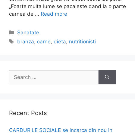
„Foarte multa lume se pacaleste dand la o parte
carnea de …
Read more
Categories
Sanatate
Tags
branza
,
carne
,
dieta
,
nutritionisti
Search
for:
Recent Posts
CARDURILE SOCIALE se incarca din nou in