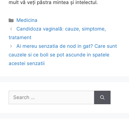
mult vă veți păstra mintea și intelectul.
Categories
Medicina
Post
Candidoza vaginală: cauze, simptome,
navigation
tratament
Ai mereu senzatia de nod in gat? Care sunt
cauzele si ce boli se pot ascunde in spatele
acestei senzatii
Search
for: