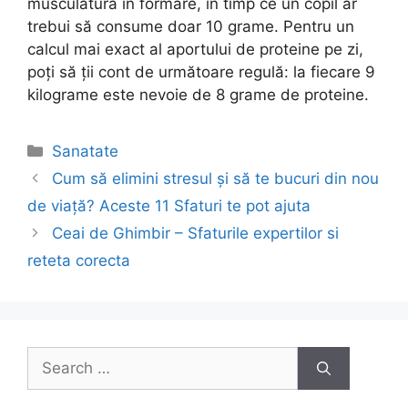
musculatura în formare, în timp ce un copil ar
trebui să consume doar 10 grame. Pentru un
calcul mai exact al aportului de proteine pe zi,
poți să ții cont de următoare regulă: la fiecare 9
kilograme este nevoie de 8 grame de proteine.
Categories
Sanatate
Post
Cum să elimini stresul și să te bucuri din nou
navigation
de viață? Aceste 11 Sfaturi te pot ajuta
Ceai de Ghimbir – Sfaturile expertilor si
reteta corecta
Search
for: