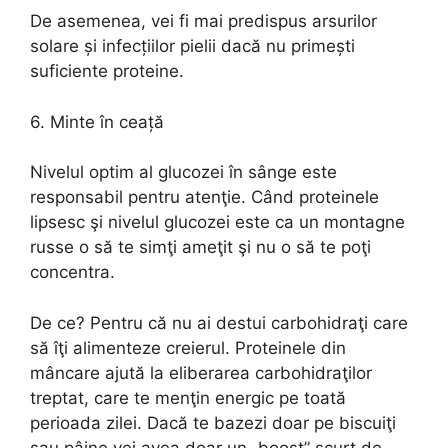
De asemenea, vei fi mai predispus arsurilor
solare și infecțiilor pielii dacă nu primești
suficiente proteine.
6. Minte în ceață
Nivelul optim al glucozei în sânge este
responsabil pentru atenţie. Când proteinele
lipsesc şi nivelul glucozei este ca un montagne
russe o să te simţi ameţit şi nu o să te poţi
concentra.
De ce? Pentru că nu ai destui carbohidraţi care
să îţi alimenteze creierul. Proteinele din
mâncare ajută la eliberarea carbohidraţilor
treptat, care te menţin energic pe toată
perioada zilei. Dacă te bazezi doar pe biscuiţi
sau pâine vei avea doar un „boost” scurt de