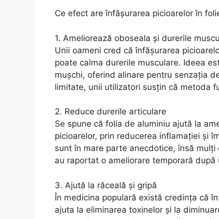
Ce efect are înfășurarea picioarelor în fol
1. Ameliorează oboseala și durerile muscu
Unii oameni cred că înfășurarea picioarelo
poate calma durerile musculare. Ideea este
mușchi, oferind alinare pentru senzația de 
limitate, unii utilizatori susțin că metoda 
2. Reduce durerile articulare
Se spune că folia de aluminiu ajută la ameli
picioarelor, prin reducerea inflamației și 
sunt în mare parte anecdotice, însă mulți 
au raportat o ameliorare temporară după 
3. Ajută la răceală și gripă
În medicina populară există credința că în
ajuta la eliminarea toxinelor și la diminua