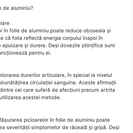
ie de aluminiu?
lare
r în folie de aluminiu poate reduce oboseala și
 că folia reflectă energia corpului înapoi în
epuizare și durere. Deși dovezile științifice sunt
funcționează pentru ei.
orarea durerilor articulare, în special la nivelul
îmbunătățirea circulației sanguine. Aceste afirmații
dintre cei care suferă de afecțiuni precum artrita
utilizarea acestei metode.
fășurarea picioarelor în folie de aluminiu poate
rea severității simptomelor de răceală și gripă. Deși