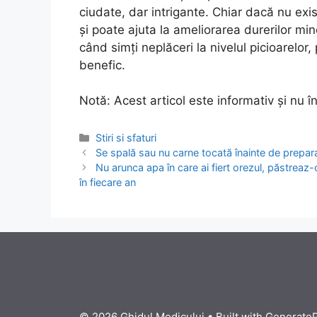
ciudate, dar intrigante. Chiar dacă nu exis
și poate ajuta la ameliorarea durerilor mino
când simți neplăceri la nivelul picioarelor,
benefic.
Notă: Acest articol este informativ și nu î
Categories
Stiri si sfaturi
Post
Se spală sau nu carne tocată înainte de prepara
navigation
Nu arunca apa în care ai fiert orezul, păstreaz-
în fiecare an
© 2026 Ghidul Medicului
• Built with
Generate