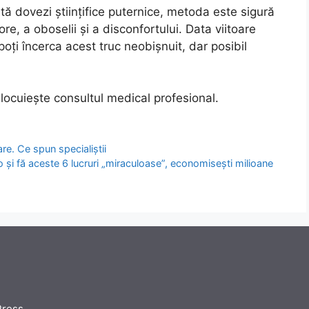
tă dovezi științifice puternice, metoda este sigură
re, a oboselii și a disconfortului. Data viitoare
 poți încerca acest truc neobișnuit, dar posibil
nlocuiește consultul medical profesional.
re. Ce spun specialiștii
o și fă aceste 6 lucruri „miraculoase”, economisești milioane
Press