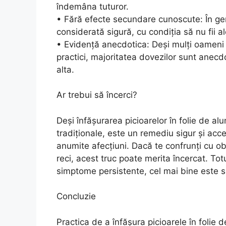
îndemâna tuturor.
• Fără efecte secundare cunoscute: În gene
considerată sigură, cu condiția să nu fii al
• Evidență anecdotica: Deși mulți oameni 
practici, majoritatea dovezilor sunt anecdo
alta.
Ar trebui să încerci?
Deși înfășurarea picioarelor în folie de a
tradiționale, este un remediu sigur și acce
anumite afecțiuni. Dacă te confrunți cu ob
reci, acest truc poate merita încercat. To
simptome persistente, cel mai bine este să
Concluzie
Practica de a înfășura picioarele în folie 