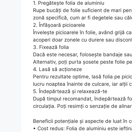
1. Pregătește folia de aluminiu
Rupe bucăți de folie suficient de mari pent
zonă specifică, cum ar fi degetele sau călc
2. Înfășoară picioarele
Învelește picioarele în folie, având grijă ca
acoperi doar zonele cu durere sau disconf
3. Fixează folia
Dacă este necesar, folosește bandaje sau 
Alternativ, poți purta șosete peste folie 
4. Lasă să acționeze
Pentru rezultate optime, lasă folia pe pici
lucru noaptea înainte de culcare, iar alții c
5. Îndepărtează și relaxează-te
După timpul recomandat, îndepărtează fol
circulația. Poți resimți o senzație de alina
Beneficii potențiale și aspecte de luat în 
• Cost redus: Folia de aluminiu este iefti