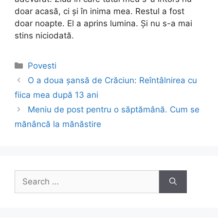
doar acasă, ci și în inima mea. Restul a fost
doar noapte. El a aprins lumina. Și nu s-a mai
stins niciodată.
Categories
Povesti
Post
O a doua șansă de Crăciun: Reîntâlnirea cu
navigation
fiica mea după 13 ani
Meniu de post pentru o săptămână. Cum se
mănâncă la mănăstire
Search
for: