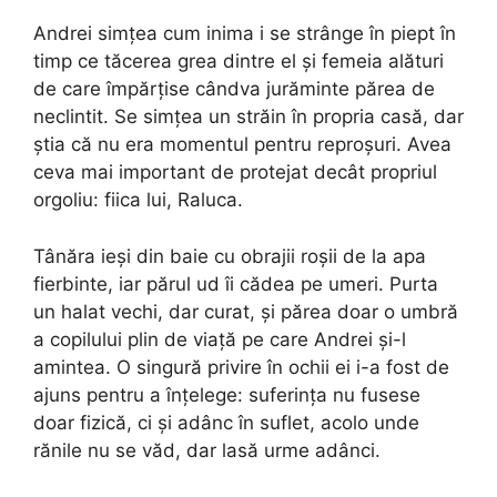
Andrei simțea cum inima i se strânge în piept în
timp ce tăcerea grea dintre el și femeia alături
de care împărțise cândva jurăminte părea de
neclintit. Se simțea un străin în propria casă, dar
știa că nu era momentul pentru reproșuri. Avea
ceva mai important de protejat decât propriul
orgoliu: fiica lui, Raluca.
Tânăra ieși din baie cu obrajii roșii de la apa
fierbinte, iar părul ud îi cădea pe umeri. Purta
un halat vechi, dar curat, și părea doar o umbră
a copilului plin de viață pe care Andrei și-l
amintea. O singură privire în ochii ei i-a fost de
ajuns pentru a înțelege: suferința nu fusese
doar fizică, ci și adânc în suflet, acolo unde
rănile nu se văd, dar lasă urme adânci.