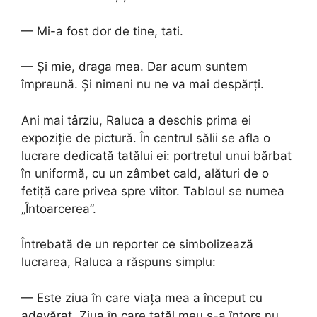
— Mi-a fost dor de tine, tati.
— Și mie, draga mea. Dar acum suntem
împreună. Și nimeni nu ne va mai despărți.
Ani mai târziu, Raluca a deschis prima ei
expoziție de pictură. În centrul sălii se afla o
lucrare dedicată tatălui ei: portretul unui bărbat
în uniformă, cu un zâmbet cald, alături de o
fetiță care privea spre viitor. Tabloul se numea
„Întoarcerea”.
Întrebată de un reporter ce simbolizează
lucrarea, Raluca a răspuns simplu:
— Este ziua în care viața mea a început cu
adevărat. Ziua în care tatăl meu s-a întors nu