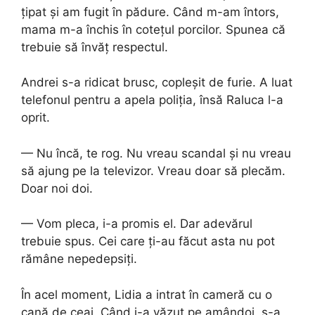
țipat și am fugit în pădure. Când m-am întors,
mama m-a închis în cotețul porcilor. Spunea că
trebuie să învăț respectul.
Andrei s-a ridicat brusc, copleșit de furie. A luat
telefonul pentru a apela poliția, însă Raluca l-a
oprit.
— Nu încă, te rog. Nu vreau scandal și nu vreau
să ajung pe la televizor. Vreau doar să plecăm.
Doar noi doi.
— Vom pleca, i-a promis el. Dar adevărul
trebuie spus. Cei care ți-au făcut asta nu pot
rămâne nepedepsiți.
În acel moment, Lidia a intrat în cameră cu o
cană de ceai. Când i-a văzut pe amândoi, s-a