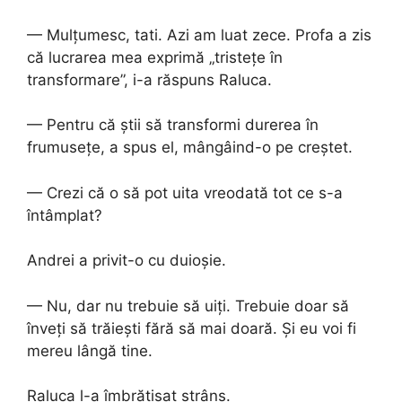
— Mulțumesc, tati. Azi am luat zece. Profa a zis
că lucrarea mea exprimă „tristețe în
transformare”, i-a răspuns Raluca.
— Pentru că știi să transformi durerea în
frumusețe, a spus el, mângâind-o pe creștet.
— Crezi că o să pot uita vreodată tot ce s-a
întâmplat?
Andrei a privit-o cu duioșie.
— Nu, dar nu trebuie să uiți. Trebuie doar să
înveți să trăiești fără să mai doară. Și eu voi fi
mereu lângă tine.
Raluca l-a îmbrățișat strâns.