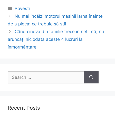
Categories
Povesti
Post
Nu mai încălzi motorul mașinii iarna înainte
navigation
de a pleca: ce trebuie să știi
Când cineva din familie trece în neființă, nu
aruncați niciodată aceste 4 lucruri la
înmormântare
Search
for:
Recent Posts