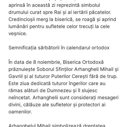
aprinsă în această zi reprezintă simbolul
drumului curat spre Rai și al iertării păcatelor.
Credincioșii merg la biserică, se roagă și aprind
lumânări pentru sufletele celor trecuți la cele
veșnice.
Semnificația sărbătorii în calendarul ortodox
În data de 8 noiembrie, Biserica Ortodoxă
prăznuiește Soborul Sfinților Arhangheli Mihail și
Gavriil și al tuturor Puterilor Cerești fără de trup.
Este ziua dedicată tuturor îngerilor care au
rămas alături de Dumnezeu și îl slujesc
neîncetat. Arhanghelii sunt considerați mesageri
divini, călăuze ale sufletelor și protectori ai
oamenilor.
Arhanghelul Mihail simbolizează dreptatea,