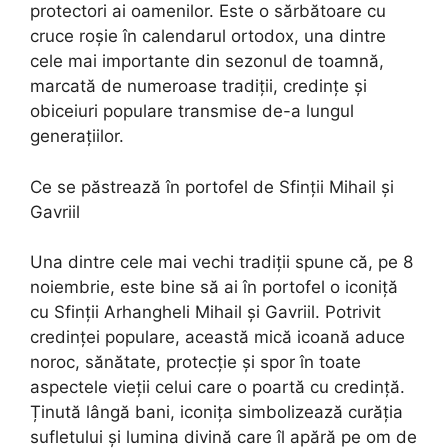
protectori ai oamenilor. Este o sărbătoare cu
cruce roșie în calendarul ortodox, una dintre
cele mai importante din sezonul de toamnă,
marcată de numeroase tradiții, credințe și
obiceiuri populare transmise de-a lungul
generațiilor.
Ce se păstrează în portofel de Sfinții Mihail și
Gavriil
Una dintre cele mai vechi tradiții spune că, pe 8
noiembrie, este bine să ai în portofel o iconiță
cu Sfinții Arhangheli Mihail și Gavriil. Potrivit
credinței populare, această mică icoană aduce
noroc, sănătate, protecție și spor în toate
aspectele vieții celui care o poartă cu credință.
Ținută lângă bani, iconița simbolizează curăția
sufletului și lumina divină care îl apără pe om de