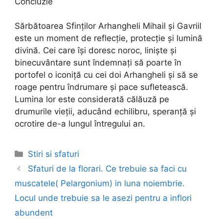
Concluzie
Sărbătoarea Sfinților Arhangheli Mihail și Gavriil
este un moment de reflecție, protecție și lumină
divină. Cei care își doresc noroc, liniște și
binecuvântare sunt îndemnați să poarte în
portofel o iconiță cu cei doi Arhangheli și să se
roage pentru îndrumare și pace sufletească.
Lumina lor este considerată călăuză pe
drumurile vieții, aducând echilibru, speranță și
ocrotire de-a lungul întregului an.
Categories
Stiri si sfaturi
Post
Sfaturi de la florari. Ce trebuie sa faci cu
navigation
muscatele( Pelargonium) in luna noiembrie.
Locul unde trebuie sa le asezi pentru a inflori
abundent