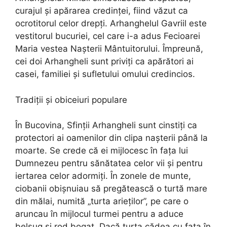
curajul și apărarea credinței, fiind văzut ca
ocrotitorul celor drepți. Arhanghelul Gavriil este
vestitorul bucuriei, cel care i-a adus Fecioarei
Maria vestea Nașterii Mântuitorului. Împreună,
cei doi Arhangheli sunt priviți ca apărători ai
casei, familiei și sufletului omului credincios.
Tradiții și obiceiuri populare
În Bucovina, Sfinții Arhangheli sunt cinstiți ca
protectori ai oamenilor din clipa nașterii până la
moarte. Se crede că ei mijlocesc în fața lui
Dumnezeu pentru sănătatea celor vii și pentru
iertarea celor adormiți. În zonele de munte,
ciobanii obișnuiau să pregătească o turtă mare
din mălai, numită „turta arieților”, pe care o
aruncau în mijlocul turmei pentru a aduce
belșug și rod bogat. Dacă turta cădea cu fața în