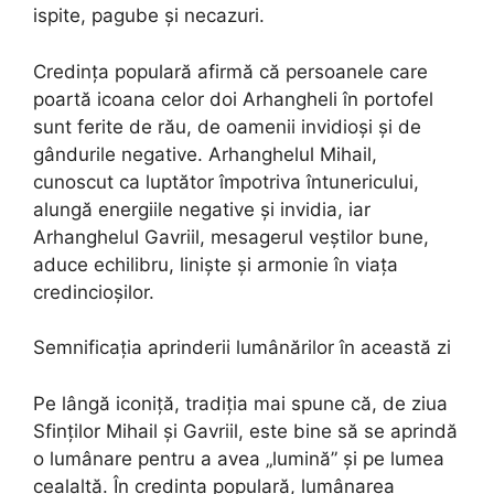
ispite, pagube și necazuri.
Credința populară afirmă că persoanele care
poartă icoana celor doi Arhangheli în portofel
sunt ferite de rău, de oamenii invidioși și de
gândurile negative. Arhanghelul Mihail,
cunoscut ca luptător împotriva întunericului,
alungă energiile negative și invidia, iar
Arhanghelul Gavriil, mesagerul veștilor bune,
aduce echilibru, liniște și armonie în viața
credincioșilor.
Semnificația aprinderii lumânărilor în această zi
Pe lângă iconiță, tradiția mai spune că, de ziua
Sfinților Mihail și Gavriil, este bine să se aprindă
o lumânare pentru a avea „lumină” și pe lumea
cealaltă. În credința populară, lumânarea