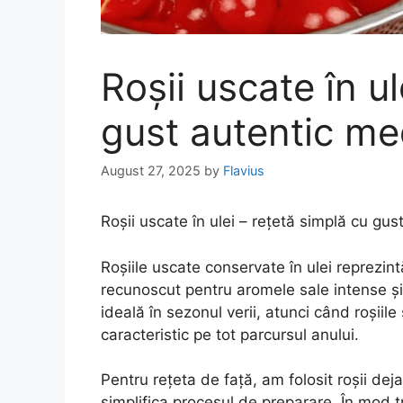
Roșii uscate în ul
gust autentic me
August 27, 2025
by
Flavius
Roșii uscate în ulei – rețetă simplă cu gu
Roșiile uscate conservate în ulei reprezintă
recunoscut pentru aromele sale intense 
ideală în sezonul verii, atunci când roșiil
caracteristic pe tot parcursul anului.
Pentru rețeta de față, am folosit roșii de
simplifica procesul de preparare. În mod tr