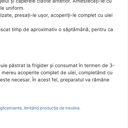
jelul și caperele clătite anterior. Amestecați-le cu
le uniform.
izate, presați-le ușor, acoperiți-le complet cu ulei
i uscat timp de aproximativ o săptămână, pentru ca
ie păstrat la frigider și consumat în termen de 3-
nă mereu acoperite complet de ulei, completând cu
i este necesar. În acest fel, preparatul va rămâne
oglicemiante, limitând producţia de insulina.