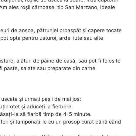
. Am ales roșii cărnoase, tip San Marzano, ideale
euri de anșoa, pătrunjel proaspăt și capere tocate
pot opta pentru usturoi, ardei iute sau alte
ustare, alături de pâine de casă, sau pot fi folosite
fi paste, salate sau preparate din carne.
a uscate și urmați pașii de mai jos:
in oțet și aduceți la fierbere.
 lăsați-le să fiarbă timp de 4-5 minute.
urători și tamponați-le cu un prosop curat până când