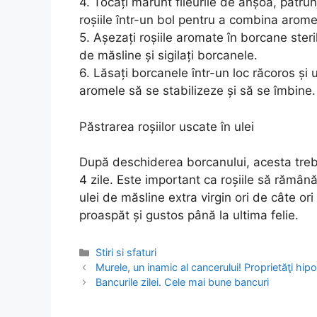
4. Tocați mărunt fileurile de anșoa, pătrun
roșiile într-un bol pentru a combina arome
5. Așezați roșiile aromate în borcane steril
de măsline și sigilați borcanele.
6. Lăsați borcanele într-un loc răcoros ș
aromele să se stabilizeze și să se îmbine.
Păstrarea roșiilor uscate în ulei
După deschiderea borcanului, acesta trebu
4 zile. Este important ca roșiile să rămâ
ulei de măsline extra virgin ori de câte or
proaspăt și gustos până la ultima felie.
Categories
Stiri si sfaturi
Post
Murele, un inamic al cancerului! Proprietăţi hip
navigation
Bancurile zilei. Cele mai bune bancuri