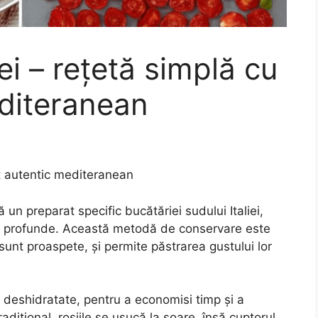
ei – rețetă simplă cu
diteranean
st autentic mediteranean
 un preparat specific bucătăriei sudului Italiei,
și profunde. Această metodă de conservare este
e sunt proaspete, și permite păstrarea gustului lor
ja deshidratate, pentru a economisi timp și a
adițional, roșiile se usucă la soare, însă cuptorul