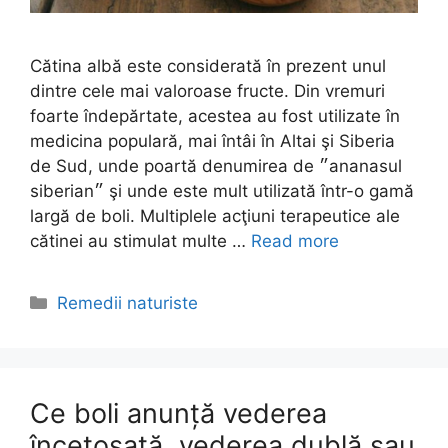
Cătina albă este considerată în prezent unul
dintre cele mai valoroase fructe. Din vremuri
foarte îndepărtate, acestea au fost utilizate în
medicina populară, mai întâi în Altai şi Siberia
de Sud, unde poartă denumirea de ״ananasul
siberian״ şi unde este mult utilizată într-o gamă
largă de boli. Multiplele acţiuni terapeutice ale
cătinei au stimulat multe …
Read more
Categories
Remedii naturiste
Ce boli anunță vederea
încețoșată, vederea dublă sau