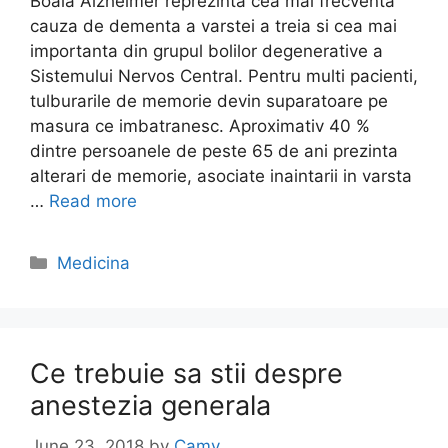
Boala Alzheimer reprezinta cea mai frecventa
cauza de dementa a varstei a treia si cea mai
importanta din grupul bolilor degenerative a
Sistemului Nervos Central. Pentru multi pacienti,
tulburarile de memorie devin suparatoare pe
masura ce imbatranesc. Aproximativ 40 %
dintre persoanele de peste 65 de ani prezinta
alterari de memorie, asociate inaintarii in varsta
…
Read more
Categories
Medicina
Ce trebuie sa stii despre
anestezia generala
June 23, 2018
by
Camy