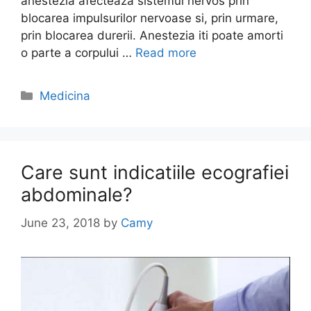
anestezia afecteaza sistemul nervos prin
blocarea impulsurilor nervoase si, prin urmare,
prin blocarea durerii. Anestezia iti poate amorti
o parte a corpului …
Read more
Categories
Medicina
Care sunt indicatiile ecografiei
abdominale?
June 23, 2018
by
Camy