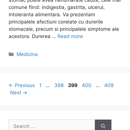
comune fiind: indigestia, gastrita, ulcerul,
intoleranta alimentara. Va prezentam
principalele afectiuni corelate cu durerile
stomacale, precum si principalele simptome ale
acestora. Durerea …
Read more
Categories
Medicina
Post
Page
Page
Page
Page
Page
←
Previous
1
…
398
399
400
…
409
navigation
Next
→
Search
for: