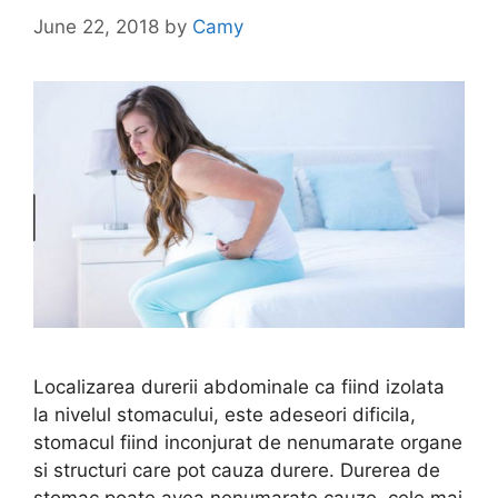
June 22, 2018
by
Camy
Localizarea durerii abdominale ca fiind izolata
la nivelul stomacului, este adeseori dificila,
stomacul fiind inconjurat de nenumarate organe
si structuri care pot cauza durere. Durerea de
stomac poate avea nenumarate cauze, cele mai