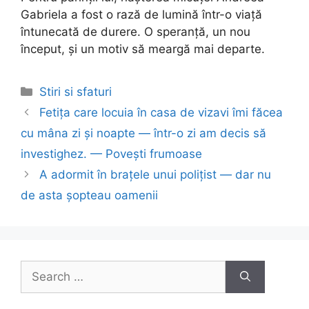
Gabriela a fost o rază de lumină într-o viață
întunecată de durere. O speranță, un nou
început, și un motiv să meargă mai departe.
Categories
Stiri si sfaturi
Post
Fetița care locuia în casa de vizavi îmi făcea
navigation
cu mâna zi și noapte — într-o zi am decis să
investighez. — Povești frumoase
A adormit în brațele unui polițist — dar nu
de asta șopteau oamenii
Search
for: