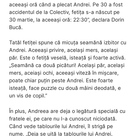
aceeași oră când a plecat Andrei. Pe 30 a fost
accidentul de la Colectiv, fetița s-a născut pe
30 martie, la aceeași oră: 22:30”, declara Dorin
Bucă.
Tatăl fetiței spune că micuța seamănă izbitor cu
Andrei. Aceeași privire, același mers, același
păr. Este o fetiță veselă, isteață și foarte activă.
„Seamănă ca două picături! Același păr, același
mers, aceiași ochi, aceeași viteză în mișcare,
poate chiar puțin peste Andrei. Este foarte
isteață, face puzzle cu două mâini deodată, e
un vis de copil.”
În plus, Andreea are deja o legătură specială cu
fratele ei, pe care nu l-a cunoscut niciodată.
Când vede tablourile lui Andrei, îl strigă pe
nume. „Deja se uită la tablourile lui Andrei,