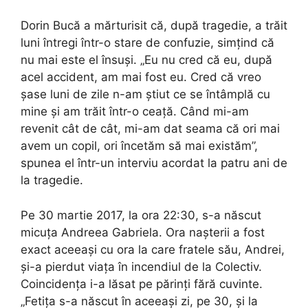
Dorin Bucă a mărturisit că, după tragedie, a trăit
luni întregi într-o stare de confuzie, simțind că
nu mai este el însuși. „Eu nu cred că eu, după
acel accident, am mai fost eu. Cred că vreo
șase luni de zile n-am știut ce se întâmplă cu
mine și am trăit într-o ceață. Când mi-am
revenit cât de cât, mi-am dat seama că ori mai
avem un copil, ori încetăm să mai existăm”,
spunea el într-un interviu acordat la patru ani de
la tragedie.
Pe 30 martie 2017, la ora 22:30, s-a născut
micuța Andreea Gabriela. Ora nașterii a fost
exact aceeași cu ora la care fratele său, Andrei,
și-a pierdut viața în incendiul de la Colectiv.
Coincidența i-a lăsat pe părinți fără cuvinte.
„Fetița s-a născut în aceeași zi, pe 30, și la