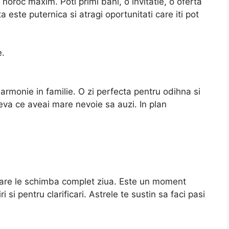
 noroc maxim. Poti primi bani, o invitatie, o oferta
 este puternica si atragi oportunitati care iti pot
e.
i armonie in familie. O zi perfecta pentru odihna si
eva ce aveai mare nevoie sa auzi. In plan
care le schimba complet ziua. Este un moment
 si pentru clarificari. Astrele te sustin sa faci pasi