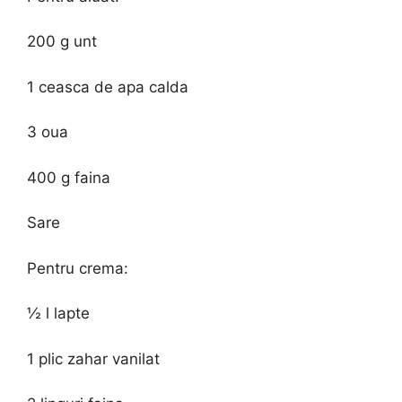
200 g unt
1 ceasca de apa calda
3 oua
400 g faina
Sare
Pentru crema:
½ l lapte
1 plic zahar vanilat