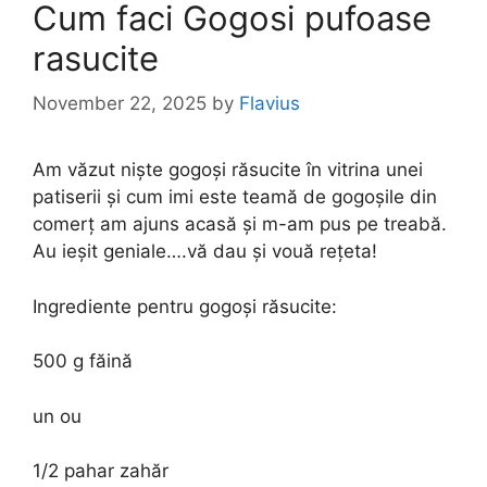
Cum faci Gogosi pufoase
rasucite
November 22, 2025
by
Flavius
Am văzut niște gogoși răsucite în vitrina unei
patiserii și cum imi este teamă de gogoșile din
comerț am ajuns acasă și m-am pus pe treabă.
Au ieșit geniale….vă dau și vouă rețeta!
Ingrediente pentru gogoși răsucite:
500 g făină
un ou
1/2 pahar zahăr