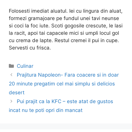
Folosesti imediat aluatul. Iei cu lingura din aluat,
formezi gramajoare pe fundul unei tavi neunse
si coci la foc iute. Scoti gogosile crescute, le lasi
la racit, apoi tai capacele mici si umpli locul gol
cu crema de lapte. Restul cremei il pui in cupe.
Servesti cu frisca.
Categories
Culinar
Post
Prajitura Napoleon- Fara coacere si in doar
navigation
20 minute pregatim cel mai simplu si delicios
desert
Pui prajit ca la KFC – este atat de gustos
incat nu te poti opri din mancat