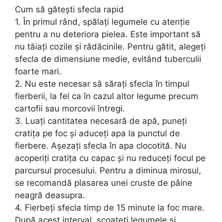
Cum să gătești sfecla rapid
1. În primul rând, spălați legumele cu atenție
pentru a nu deteriora pielea. Este important să
nu tăiați cozile și rădăcinile. Pentru gătit, alegeți
sfecla de dimensiune medie, evitând tuberculii
foarte mari.
2. Nu este necesar să sărați sfecla în timpul
fierberii, la fel ca în cazul altor legume precum
cartofii sau morcovii întregi.
3. Luați cantitatea necesară de apă, puneți
cratița pe foc și aduceți apa la punctul de
fierbere. Așezați sfecla în apa clocotită. Nu
acoperiți cratița cu capac și nu reduceți focul pe
parcursul procesului. Pentru a diminua mirosul,
se recomandă plasarea unei cruste de pâine
neagră deasupra.
4. Fierbeți sfecla timp de 15 minute la foc mare.
După acest interval, scoateți legumele și