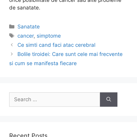
de sanatate.
Categories
Sanatate
Tags
cancer
,
simptome
Post
Ce simti cand faci atac cerebral
navigation
Bolile tiroidei: Care sunt cele mai frecvente
si cum se manifesta fiecare
Search
for:
Recent Posts