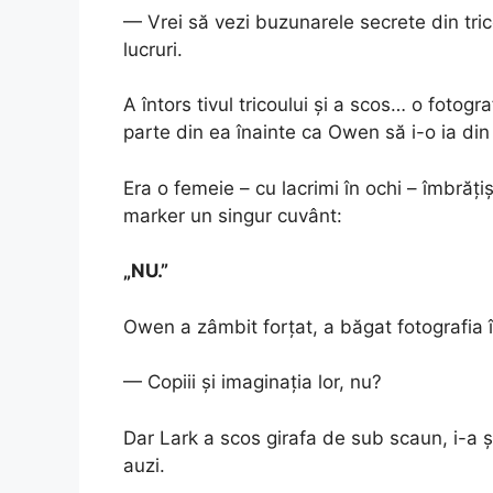
— Vrei să vezi buzunarele secrete din tri
lucruri.
A întors tivul tricoului și a scos… o fotog
parte din ea înainte ca Owen să i-o ia di
Era o femeie – cu lacrimi în ochi – îmbrăți
marker un singur cuvânt:
„NU.”
Owen a zâmbit forțat, a băgat fotografia î
— Copiii și imaginația lor, nu?
Dar Lark a scos girafa de sub scaun, i-a șo
auzi.