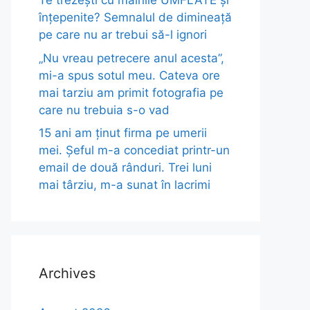
Te trezești cu mâinile UMFLATE și
înțepenite? Semnalul de dimineață
pe care nu ar trebui să-l ignori
„Nu vreau petrecere anul acesta”,
mi-a spus sotul meu. Cateva ore
mai tarziu am primit fotografia pe
care nu trebuia s-o vad
15 ani am ținut firma pe umerii
mei. Șeful m-a concediat printr-un
email de două rânduri. Trei luni
mai târziu, m-a sunat în lacrimi
Archives