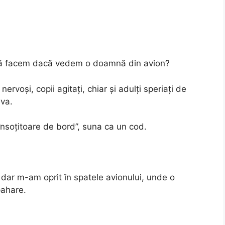
 să facem dacă vedem o doamnă din avion?
voși, copii agitați, chiar și adulți speriați de
eva.
însoțitoare de bord”, suna ca un cod.
dar m-am oprit în spatele avionului, unde o
pahare.