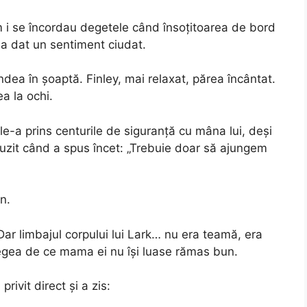
um i se încordau degetele când însoțitoarea de bord
a dat un sentiment ciudat.
ndea în șoaptă. Finley, mai relaxat, părea încântat.
a la ochi.
le-a prins centurile de siguranță cu mâna lui, deși
 auzit când a spus încet: „Trebuie doar să ajungem
n.
Dar limbajul corpului lui Lark… nu era teamă, era
egea de ce mama ei nu își luase rămas bun.
rivit direct și a zis: