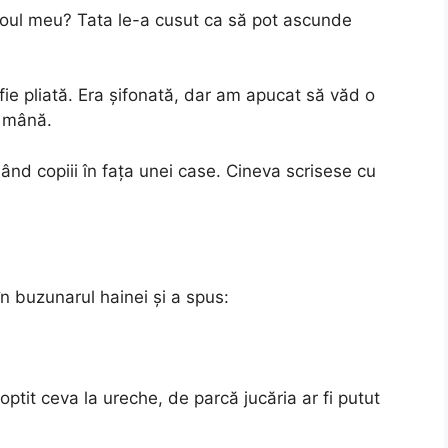
coul meu? Tata le-a cusut ca să pot ascunde
rafie pliată. Era șifonată, dar am apucat să văd o
n mână.
șând copiii în fața unei case. Cineva scrisese cu
n buzunarul hainei și a spus:
ptit ceva la ureche, de parcă jucăria ar fi putut