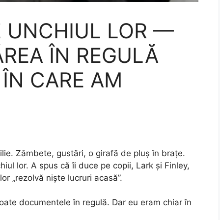
E UNCHIUL LOR —
ĂREA ÎN REGULĂ
ÎN CARE AM
lie. Zâmbete, gustări, o girafă de pluș în brațe.
ul lor. A spus că îi duce pe copii, Lark și Finley,
 lor „rezolvă niște lucruri acasă”.
oate documentele în regulă. Dar eu eram chiar în