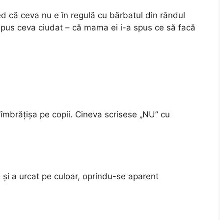
d că ceva nu e în regulă cu bărbatul din rândul
a spus ceva ciudat – că mama ei i-a spus ce să facă
 îmbrățișa pe copii. Cineva scrisese „NU” cu
 și a urcat pe culoar, oprindu-se aparent