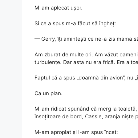
M-am aplecat ușor.
Și ce a spus m-a făcut să îngheț:
— Gerry, îți amintești ce ne-a zis mama
Am zburat de multe ori. Am văzut oameni ner
turbulențe. Dar asta nu era frică. Era altc
Faptul că a spus „doamnă din avion”, nu „
Ca un plan.
M-am ridicat spunând că merg la toaletă, 
însoțitoare de bord, Cassie, aranja niște 
M-am apropiat și i-am spus încet: