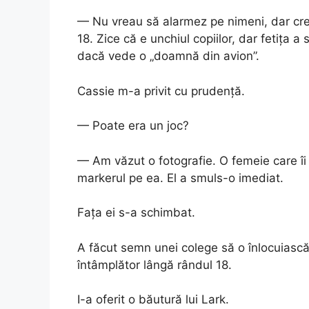
— Nu vreau să alarmez pe nimeni, dar cre
18. Zice că e unchiul copiilor, dar fetița 
dacă vede o „doamnă din avion”.
Cassie m-a privit cu prudență.
— Poate era un joc?
— Am văzut o fotografie. O femeie care îi
markerul pe ea. El a smuls-o imediat.
Fața ei s-a schimbat.
A făcut semn unei colege să o înlocuiască
întâmplător lângă rândul 18.
I-a oferit o băutură lui Lark.