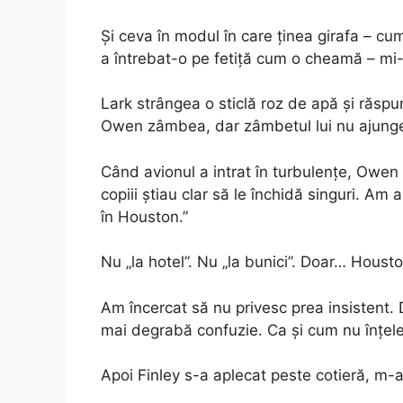
Și ceva în modul în care ținea girafa – c
a întrebat-o pe fetiță cum o cheamă – mi-
Lark strângea o sticlă roz de apă și răspu
Owen zâmbea, dar zâmbetul lui nu ajunge
Când avionul a intrat în turbulențe, Owen 
copiii știau clar să le închidă singuri. Am
în Houston.”
Nu „la hotel”. Nu „la bunici”. Doar… Housto
Am încercat să nu privesc prea insistent. 
mai degrabă confuzie. Ca și cum nu înțel
Apoi Finley s-a aplecat peste cotieră, m-a p