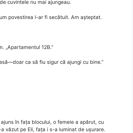
nde cuvintele nu mai ajungeau.
um povestirea l-ar fi secătuit. Am așteptat.
m. „Apartamentul 12B.”
să—doar ca să fiu sigur că ajungi cu bine.”
 ajuns în fața blocului, o femeie a apărut, cu
a văzut pe Eli, fața i s-a luminat de ușurare.