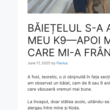
BĂIEȚELUL S-A 
MEU K9—APOI M
CARE MI-A FRÂN
June 17, 2025
by
Flavius
A fost, teoretic, o zi obișnuită în fața se
am observat un băiat, cam de 8 sau 9 ani, 
care văzuseră vremuri mai bune.
La început, doar stătea acolo, uitându-se. 
alergau între mine și Koda.