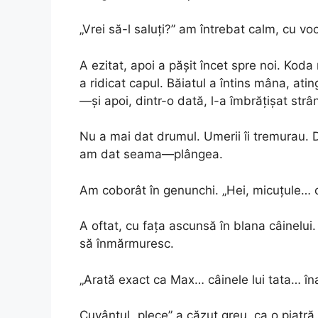
„Vrei să-l saluți?” am întrebat calm, cu vo
A ezitat, apoi a pășit încet spre noi. Koda
a ridicat capul. Băiatul a întins mâna, atin
—și apoi, dintr-o dată, l-a îmbrățișat strân
Nu a mai dat drumul. Umerii îi tremurau. De
am dat seama—plângea.
Am coborât în genunchi. „Hei, micuțule… 
A oftat, cu fața ascunsă în blana câinelui
să înmărmuresc.
„Arată exact ca Max… câinele lui tata… îna
Cuvântul „plece” a căzut greu, ca o piatră.