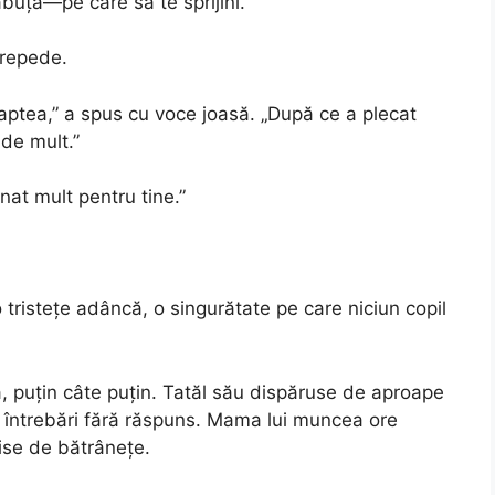
uță—pe care să te sprijini.”
 repede.
tea,” a spus cu voce joasă. „După ce a plecat
de mult.”
at mult pentru tine.”
o tristețe adâncă, o singurătate pe care niciun copil
a, puțin câte puțin. Tatăl său dispăruse de aproape
i întrebări fără răspuns. Mama lui muncea ore
rise de bătrânețe.