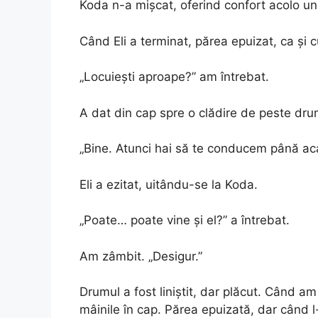
Koda n-a mișcat, oferind confort acolo u
Când Eli a terminat, părea epuizat, ca și c
„Locuiești aproape?” am întrebat.
A dat din cap spre o clădire de peste dru
„Bine. Atunci hai să te conducem până aca
Eli a ezitat, uitându-se la Koda.
„Poate… poate vine și el?” a întrebat.
Am zâmbit. „Desigur.”
Drumul a fost liniștit, dar plăcut. Când am
mâinile în cap. Părea epuizată, dar când l-