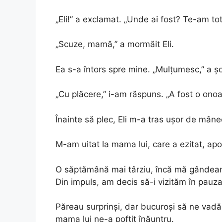
„Eli!” a exclamat. „Unde ai fost? Te-am tot
„Scuze, mamă,” a mormăit Eli.
Ea s-a întors spre mine. „Mulțumesc,” a șo
„Cu plăcere,” i-am răspuns. „A fost o onoa
Înainte să plec, Eli m-a tras ușor de mân
M-am uitat la mama lui, care a ezitat, apoi
O săptămână mai târziu, încă mă gândeam l
Din impuls, am decis să-i vizităm în pauz
Păreau surprinși, dar bucuroși să ne vadă.
mama lui ne-a poftit înăuntru.