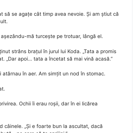
 să se agațe cât timp avea nevoie. Și am știut că
ult.
, așezându-mă turcește pe trotuar, lângă el.
inut strâns brațul în jurul lui Koda. „Tata a promis
. „Dar apoi… tata a încetat să mai vină acasă.”
ui atârnau în aer. Am simțit un nod în stomac.
t.
rivirea. Ochii îi erau roșii, dar în ei licărea
d câinele. „Și e foarte bun la ascultat, dacă