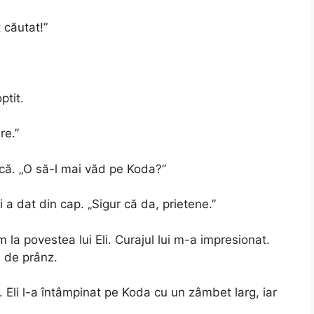
 căutat!”
ptit.
re.”
ecă. „O să-l mai văd pe Koda?”
 a dat din cap. „Sigur că da, prietene.”
a povestea lui Eli. Curajul lui m-a impresionat.
a de prânz.
 Eli l-a întâmpinat pe Koda cu un zâmbet larg, iar