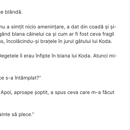
ce blândă.
 nu a simțit nicio amenințare, a dat din coadă și și-
gând blana câinelui ca și cum ar fi fost ceva fragil
s, încolăcindu-și brațele în jurul gâtului lui Koda.
getele îi erau înfipte în blana lui Koda. Atunci mi-
ce s-a întâmplat?”
. Apoi, aproape șoptit, a spus ceva care m-a făcut
inte să plece.”