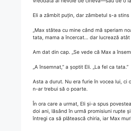
vreodată ai nevoie de cineva—sau de o lăb
Eli a zâmbit puțin, dar zâmbetul s-a stins
„Max stătea cu mine când mă speriam noap
tata, mama a încercat… dar lucrează atât 
Am dat din cap. „Se vede că Max a însemn
„A însemnat,” a șoptit Eli. „La fel ca tata.”
Asta a durut. Nu era furie în vocea lui, ci 
n-ar trebui să o poarte.
În ora care a urmat, Eli și-a spus poveste
doi ani, lăsând în urmă promisiuni rupte ș
întregi ca să plătească chiria, iar Max mu