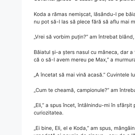
Koda a rămas nemișcat, lăsându-l pe băiat
nu pot să-l las să plece fără să aflu mai m
„Vrei să vorbim puțin?” am întrebat blând
Băiatul și-a șters nasul cu mâneca, dar a ț
că o să-l avem mereu pe Max,” a murmurat
„A încetat să mai vină acasă.” Cuvintele l
„Cum te cheamă, campionule?” am întreba
„Eli,” a spus încet, întâlnindu-mi în sfârșit p
curiozitatea.
„Ei bine, Eli, el e Koda,” am spus, mângâin