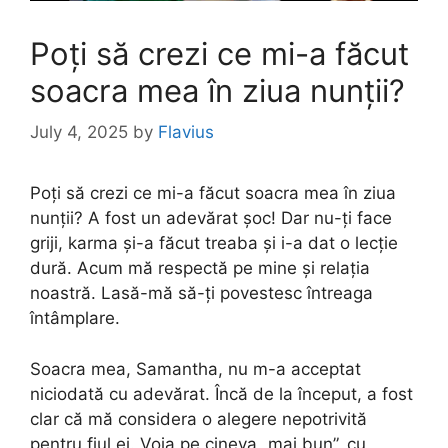
Poți să crezi ce mi-a făcut
soacra mea în ziua nunții?
July 4, 2025
by
Flavius
Poți să crezi ce mi-a făcut soacra mea în ziua
nunții? A fost un adevărat șoc! Dar nu-ți face
griji, karma și-a făcut treaba și i-a dat o lecție
dură. Acum mă respectă pe mine și relația
noastră. Lasă-mă să-ți povestesc întreaga
întâmplare.
Soacra mea, Samantha, nu m-a acceptat
niciodată cu adevărat. Încă de la început, a fost
clar că mă considera o alegere nepotrivită
pentru fiul ei. Voia pe cineva „mai bun”, cu