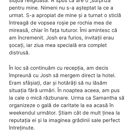
slujba religioasă. A spus că are o „surpriză”
pentru mine. Nimeni nu s-a așteptat la ce a
urmat. S-a apropiat de mine și a turnat o sticlă
întreagă de vopsea roșie pe rochia mea de
mireasă, chiar în fața tuturor. Îmi amintesc că
am încremenit. Josh era furios, invitații erau
șocați, iar ziua mea specială era complet
distrusă.
În loc să continuăm cu recepția, am decis
împreună cu Josh să mergem direct la hotel.
Eram sfâșiați, dar și hotărâți să nu lăsăm
situația fără urmări. În noaptea aceea, am pus
la cale o mică răzbunare. Urma ca Samantha să
organizeze o gală de caritate la ea acasă în
weekendul următor. Știam cât de mult ținea la
reputația ei și la imaginea grădinii sale perfect
întreținute.