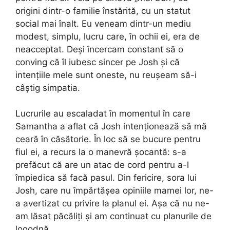
origini dintr-o familie înstărită, cu un statut
social mai înalt. Eu veneam dintr-un mediu
modest, simplu, lucru care, în ochii ei, era de
neacceptat. Deși încercam constant să o
conving că îl iubesc sincer pe Josh și că
intențiile mele sunt oneste, nu reușeam să-i
câștig simpatia.
Lucrurile au escaladat în momentul în care
Samantha a aflat că Josh intenționează să mă
ceară în căsătorie. În loc să se bucure pentru
fiul ei, a recurs la o manevră șocantă: s-a
prefăcut că are un atac de cord pentru a-l
împiedica să facă pasul. Din fericire, sora lui
Josh, care nu împărtășea opiniile mamei lor, ne-
a avertizat cu privire la planul ei. Așa că nu ne-
am lăsat păcăliți și am continuat cu planurile de
logodnă.