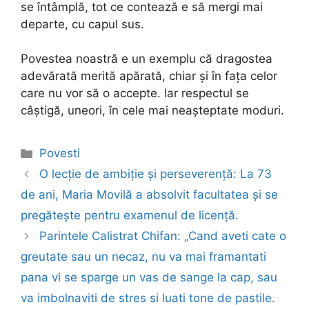
se întâmplă, tot ce contează e să mergi mai
departe, cu capul sus.
Povestea noastră e un exemplu că dragostea
adevărată merită apărată, chiar și în fața celor
care nu vor să o accepte. Iar respectul se
câștigă, uneori, în cele mai neașteptate moduri.
Categories
Povesti
Post
O lecție de ambiție și perseverență: La 73
navigation
de ani, Maria Movilă a absolvit facultatea și se
pregătește pentru examenul de licență.
Parintele Calistrat Chifan: „Cand aveti cate o
greutate sau un necaz, nu va mai framantati
pana vi se sparge un vas de sange la cap, sau
va imbolnaviti de stres si luati tone de pastile.