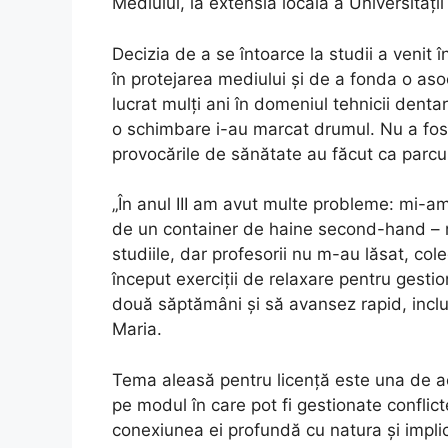
Mediului, la extensia locală a Universități
Decizia de a se întoarce la studii a venit 
în protejarea mediului și de a fonda o aso
lucrat mulți ani în domeniul tehnicii dent
o schimbare i-au marcat drumul. Nu a fost 
provocările de sănătate au făcut ca parcur
„În anul III am avut multe probleme: mi-am
de un container de haine second-hand – 
studiile, dar profesorii nu m-au lăsat, col
început exerciții de relaxare pentru gesti
două săptămâni și să avansez rapid, inclu
Maria.
Tema aleasă pentru licență este una de act
pe modul în care pot fi gestionate conflict
conexiunea ei profundă cu natura și impli