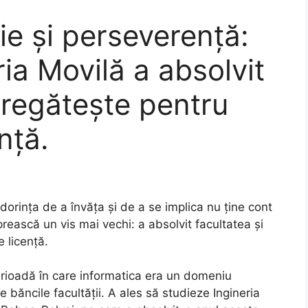
ie și perseverență:
ia Movilă a absolvit
pregătește pentru
nță.
rința de a învăța și de a se implica nu ține cont
prească un vis mai vechi: a absolvit facultatea și
 licență.
 perioadă în care informatica era un domeniu
e băncile facultății. A ales să studieze Ingineria