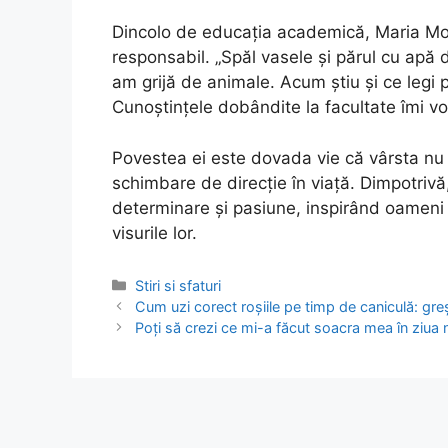
Dincolo de educația academică, Maria Movi
responsabil. „Spăl vasele și părul cu apă d
am grijă de animale. Acum știu și ce legi
Cunoștințele dobândite la facultate îmi vo
Povestea ei este dovada vie că vârsta nu 
schimbare de direcție în viață. Dimpotriv
determinare și pasiune, inspirând oameni 
visurile lor.
Categories
Stiri si sfaturi
Post
Cum uzi corect roșiile pe timp de caniculă: gr
navigation
Poți să crezi ce mi-a făcut soacra mea în ziua n