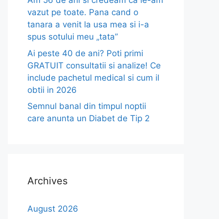
Am 56 de ani si credeam ca le-am
vazut pe toate. Pana cand o
tanara a venit la usa mea si i-a
spus sotului meu „tata”
Ai peste 40 de ani? Poti primi
GRATUIT consultatii si analize! Ce
include pachetul medical si cum il
obtii in 2026
Semnul banal din timpul noptii
care anunta un Diabet de Tip 2
Archives
August 2026