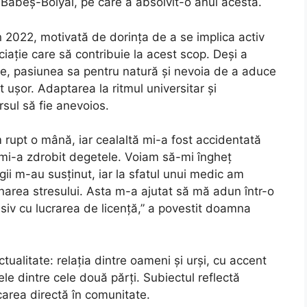
i Babeș-Bolyai, pe care a absolvit-o anul acesta.
în 2022, motivată de dorința de a se implica activ
ciație care să contribuie la acest scop. Deși a
are, pasiunea sa pentru natură și nevoia de a aduce
ușor. Adaptarea la ritmul universitar și
sul să fie anevoios.
 rupt o mână, iar cealaltă mi-a fost accidentată
mi-a zdrobit degetele. Voiam să-mi îngheț
egii m-au susținut, iar la sfatul unui medic am
onarea stresului. Asta m-a ajutat să mă adun într-o
siv cu lucrarea de licență,” a povestit doamna
ualitate: relația dintre oameni și urși, cu accent
ele dintre cele două părți. Subiectul reflectă
carea directă în comunitate.