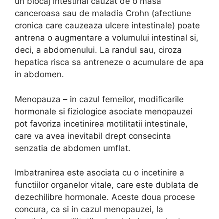
un blocaj intestinal cauzat de o masa
canceroasa sau de maladia Crohn (afectiune
cronica care cauzeaza ulcere intestinale) poate
antrena o augmentare a volumului intestinal si,
deci, a abdomenului. La randul sau, ciroza
hepatica risca sa antreneze o acumulare de apa
in abdomen.
Menopauza – in cazul femeilor, modificarile
hormonale si fiziologice asociate menopauzei
pot favoriza incetinirea motilitatii intestinale,
care va avea inevitabil drept consecinta
senzatia de abdomen umflat.
Imbatranirea este asociata cu o incetinire a
functiilor organelor vitale, care este dublata de
dezechilibre hormonale. Aceste doua procese
concura, ca si in cazul menopauzei, la