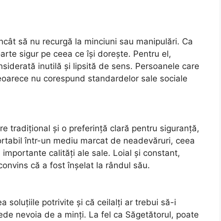
încât să nu recurgă la minciuni sau manipulări. Ca
arte sigur pe ceea ce își dorește. Pentru el,
siderată inutilă și lipsită de sens. Persoanele care
deoarece nu corespund standardelor sale sociale
 tradițional și o preferință clară pentru siguranță,
fortabil într-un mediu marcat de neadevăruri, ceea
importante calități ale sale. Loial și constant,
nvins că a fost înșelat la rândul său.
luțiile potrivite și că ceilalți ar trebui să-i
ede nevoia de a minți. La fel ca Săgetătorul, poate