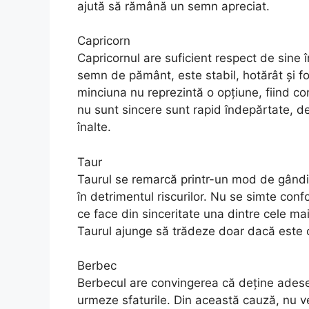
ajută să rămână un semn apreciat.
Capricorn
Capricornul are suficient respect de sine 
semn de pământ, este stabil, hotărât și fo
minciuna nu reprezintă o opțiune, fiind con
nu sunt sincere sunt rapid îndepărtate, 
înalte.
Taur
Taurul se remarcă printr-un mod de gândire
în detrimentul riscurilor. Nu se simte con
ce face din sinceritate una dintre cele mai 
Taurul ajunge să trădeze doar dacă este co
Berbec
Berbecul are convingerea că deține adesea so
urmeze sfaturile. Din această cauză, nu v