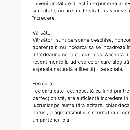
deveni brutal de direct în expunerea adevă
simplitate, nu are multe straturi ascunse, 
încredere.
Vărsător
Vărsătorii sunt persoane deschise, noncon
aparențe și nu încearcă să se încadreze în
întotdeauna ceea ce gândesc. Acceptă doa
resentimente la adresa celor care aleg să 
expresie naturală a libertății personale.
Fecioară
Fecioara este recunoscută ca fiind printre c
perfecționistă, are suficientă încredere î
lucrurilor pe nume fără ezitare, chiar dac
Totuși, pragmatismul și sinceritatea ei co
un partener loial.