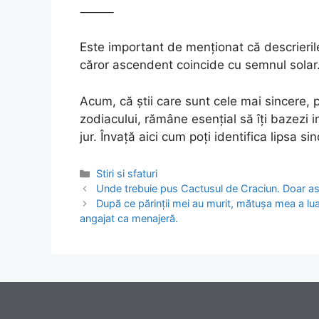
⸻
Este important de menționat că descrierile
căror ascendent coincide cu semnul solar
Acum, că știi care sunt cele mai sincere,
zodiacului, rămâne esențial să îți bazezi 
jur. Învață aici cum poți identifica lipsa sin
Categories
Stiri si sfaturi
Post
Unde trebuie pus Cactusul de Craciun. Doar asa
navigation
După ce părinții mei au murit, mătușa mea a lua
angajat ca menajeră.