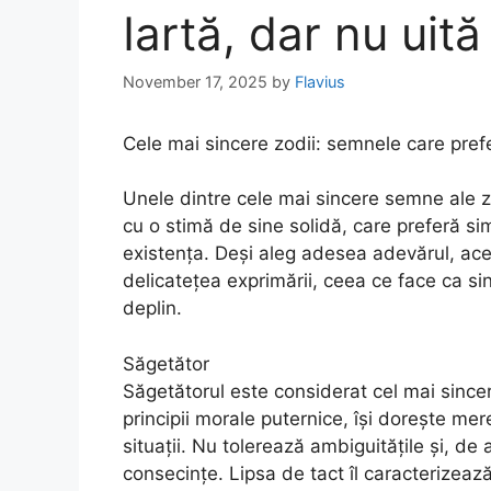
Iartă, dar nu uită
November 17, 2025
by
Flavius
Cele mai sincere zodii: semnele care prefe
Unele dintre cele mai sincere semne ale z
cu o stimă de sine solidă, care preferă si
existența. Deși aleg adesea adevărul, aces
delicatețea exprimării, ceea ce face ca si
deplin.
Săgetător
Săgetătorul este considerat cel mai since
principii morale puternice, își dorește me
situații. Nu tolerează ambiguitățile și, de
consecințe. Lipsa de tact îl caracterizeaz