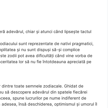
ră adevărul, chiar și atunci când lipsește tactul
odiacului sunt reprezentate de nativi pragmatici,
mplitatea și nu sunt dispuși să-și complice
te zodii pot avea dificultăți când vine vorba de
nceritatea lor să nu fie întotdeauna apreciată pe
r dintre toate semnele zodiacale. Ghidat de
reu să descopere adevărul din spatele fiecărei
 aceea, spune lucrurilor pe nume indiferent de
ă adesea, însă deschiderea, optimismul și umorul îl