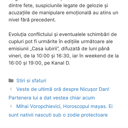
dintre fete, suspiciunile legate de gelozie și
acuzațiile de manipulare emoțională au atins un
nivel fără precedent.
Evoluția conflictului și eventualele schimbări de
cupluri pot fi urmărite în edițiile următoare ale
emisiunii „Casa iubirii”, difuzată de luni până
vineri, de la 10:00 și 16:30, iar în weekend de la
16:00 și 19:00, pe Kanal D.
Categories
Stiri si sfaturi
Post
Veste de ultimă oră despre Nicușor Dan!
navigation
Partenera lui a dat vestea chiar acum
Mihai Voropchievici, Horoscopul mayas. Ei
sunt nativii nascuti sub o zodie protectoare