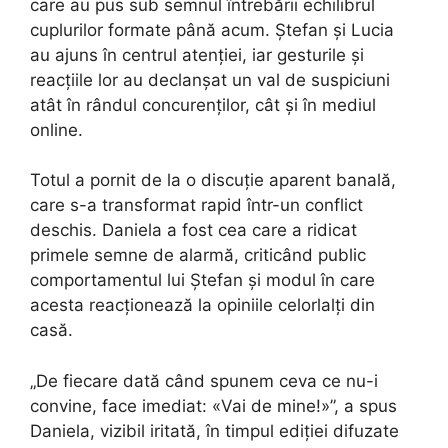
care au pus sub semnul întrebării echilibrul
cuplurilor formate până acum. Ștefan și Lucia
au ajuns în centrul atenției, iar gesturile și
reacțiile lor au declanșat un val de suspiciuni
atât în rândul concurenților, cât și în mediul
online.
Totul a pornit de la o discuție aparent banală,
care s-a transformat rapid într-un conflict
deschis. Daniela a fost cea care a ridicat
primele semne de alarmă, criticând public
comportamentul lui Ștefan și modul în care
acesta reacționează la opiniile celorlalți din
casă.
„De fiecare dată când spunem ceva ce nu-i
convine, face imediat: «Vai de mine!»”, a spus
Daniela, vizibil iritată, în timpul ediției difuzate