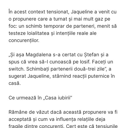
În acest context tensionat, Jaqueline a venit cu
o propunere care a turnat și mai mult gaz pe
foc: un schimb temporar de parteneri, menit să
testeze loialitatea și intențiile reale ale
concurenților.
„Și așa Magdalena s-a certat cu Ștefan și a
spus că vrea să-l cunoască pe Iosif. Faceți un
switch. Schimbați partenerii două-trei zile”, a
sugerat Jaqueline, stârnind reacții puternice în
casă.
Ce urmează în „Casa iubirii”
Rămâne de văzut dacă această propunere va fi
acceptată și cum va influența relațiile deja
fragile dintre concurenți. Cert este că tensiunile