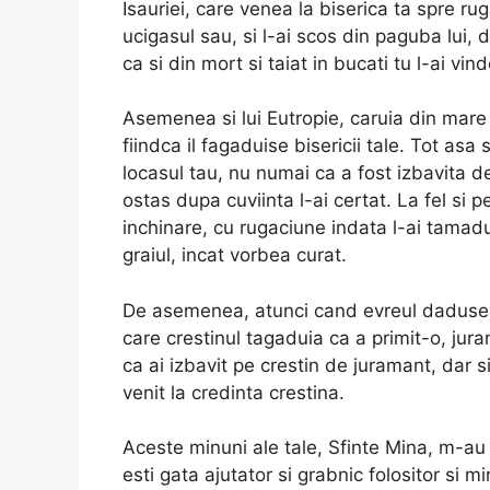
Isauriei, care venea la biserica ta spre ru
ucigasul sau, si l-ai scos din paguba lui,
ca si din mort si taiat in bucati tu l-ai vin
Asemenea si lui Eutropie, caruia din mare i
fiindca il fagaduise bisericii tale. Tot asa
locasul tau, nu numai ca a fost izbavita de
ostas dupa cuviinta l-ai certat. La fel si 
inchinare, cu rugaciune indata l-ai tamadu
graiul, incat vorbea curat.
De asemenea, atunci cand evreul daduse p
care crestinul tagaduia ca a primit-o, jur
ca ai izbavit pe crestin de juramant, dar s
venit la credinta crestina.
Aceste minuni ale tale, Sfinte Mina, m-au 
esti gata ajutator si grabnic folositor si 