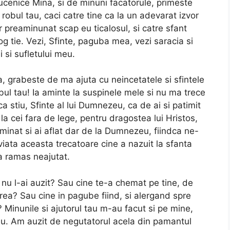
Mucenice Mina, si de minuni facatorule, primeste
obul tau, caci catre tine ca la un adevarat izvor
or preaminunat scap eu ticalosul, si catre sfant
rog tie. Vezi, Sfinte, paguba mea, vezi saracia si
i si sufletului meu.
a, grabeste de ma ajuta cu neincetatele si sfintele
obul tau! Ia aminte la suspinele mele si nu ma trece
ca stiu, Sfinte al lui Dumnezeu, ca de ai si patimit
 la cei fara de lege, pentru dragostea lui Hristos,
luminat si ai aflat dar de la Dumnezeu, fiindca ne-
iata aceasta trecatoare cine a nazuit la sfanta
 a ramas neajutat.
i nu l-ai auzit? Sau cine te-a chemat pe tine, de
erea? Sau cine in pagube fiind, si alergand spre
? Minunile si ajutorul tau m-au facut si pe mine,
l tau. Am auzit de negutatorul acela din pamantul