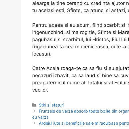
alearga la tine cerand cu credinta ajutor 
tu acelasi esti, Sfinte, ca atunci si astazi,
Pentru aceea si eu acum, fiind scarbit si in
ingenunchind, si ma rog tie, Sfinte si Mar
pagubasul si scarbitul, lui Hristos, Fiul l
rugaciunea ta cea muceniceasca, ci te-a ascu
locasuri.
Catre Acela roaga-te ca sa fiu si eu ajutat 
necazuri izbavit, ca sa laud si bine sa cuv
preaputernicul nume al Tatalui si al Fiului 
vecilor.
Categories
Stiri si sfaturi
Post
Frunzele de varză absorb toate bolile din organ
navigation
cu varză
Ardeiul iute si beneficiile sale miraculoase pent