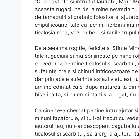
“O, preasfinte si intru tot laudate, Mare 
aceasta rugaciune de la mine nevrednicul r
de tamaduiri si grabnic folositor si ajutat
chipul icoanei tale cu lacrimi fierbinti ma 
ticalosia mea, vezi bubele si ranile trupulu
De aceea ma rog tie, fericite si Sfinte Min
tale rugaciuni si ma sprijineste pe mine r
cu vederea pe mine ticalosul si scarbitul, 
suferinte grele si chinuri infricosatoare de
dar prin acele suferinte astazi vietuiesti 
am incredintat ca si dupa mutarea ta din v
biserica ta, si cu credinta ti s-a rugat, nu
Ca cine te-a chemat pe tine intru ajutor s
minuni facatorule, si tu l-ai trecut cu ved
ajutorul tau, nu i-ai descoperit paguba lui
ticalosul si scarbitul, sa alerg la ajutoru