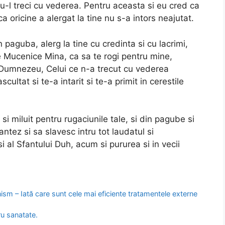
nu-l treci cu vederea. Pentru aceasta si eu cred ca
 ca oricine a alergat la tine nu s-a intors neajutat.
 paguba, alerg la tine cu credinta si cu lacrimi,
e Mucenice Mina, ca sa te rogi pentru mine,
ui Dumnezeu, Celui ce n-a trecut cu vederea
ltat si te-a intarit si te-a primit in cerestile
si miluit pentru rugaciunile tale, si din pagube si
antez si sa slavesc intru tot laudatul si
si al Sfantului Duh, acum si pururea si in vecii
ism – Iată care sunt cele mai eficiente tratamentele externe
ru sanatate.