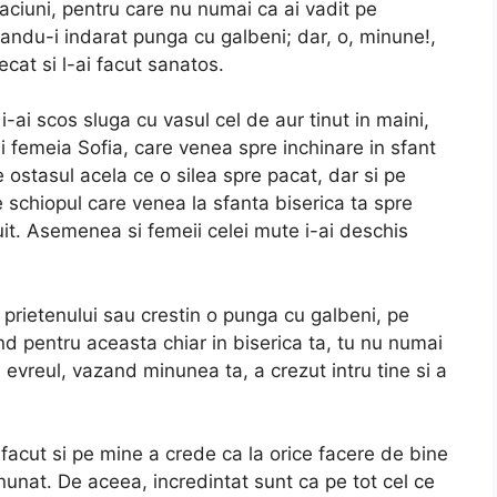
gaciuni, pentru care nu numai ca ai vadit pe
 dandu-i indarat punga cu galbeni; dar, o, minune!,
decat si l-ai facut sanatos.
-ai scos sluga cu vasul cel de aur tinut in maini,
 si femeia Sofia, care venea spre inchinare in sfant
 ostasul acela ce o silea spre pacat, dar si pe
pe schiopul care venea la sfanta biserica ta spre
it. Asemenea si femeii celei mute i-ai deschis
rietenului sau crestin o punga cu galbeni, pe
and pentru aceasta chiar in biserica ta, tu nu numai
i evreul, vazand minunea ta, a crezut intru tine si a
facut si pe mine a crede ca la orice facere de bine
minunat. De aceea, incredintat sunt ca pe tot cel ce