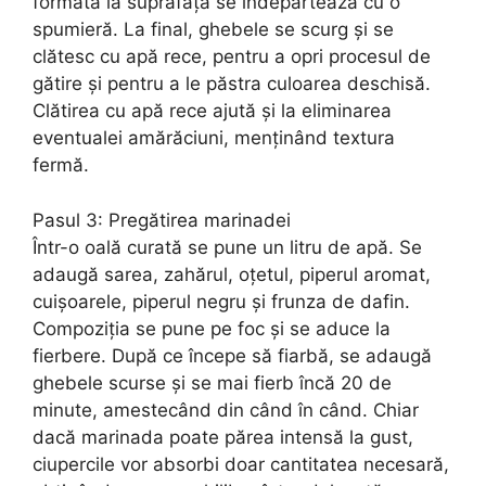
formată la suprafață se îndepărtează cu o
spumieră. La final, ghebele se scurg și se
clătesc cu apă rece, pentru a opri procesul de
gătire și pentru a le păstra culoarea deschisă.
Clătirea cu apă rece ajută și la eliminarea
eventualei amărăciuni, menținând textura
fermă.
Pasul 3: Pregătirea marinadei
Într-o oală curată se pune un litru de apă. Se
adaugă sarea, zahărul, oțetul, piperul aromat,
cuișoarele, piperul negru și frunza de dafin.
Compoziția se pune pe foc și se aduce la
fierbere. După ce începe să fiarbă, se adaugă
ghebele scurse și se mai fierb încă 20 de
minute, amestecând din când în când. Chiar
dacă marinada poate părea intensă la gust,
ciupercile vor absorbi doar cantitatea necesară,