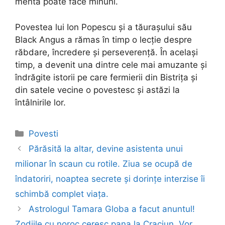
mentă poate face minuni.
Povestea lui Ion Popescu și a tăurașului său
Black Angus a rămas în timp o lecție despre
răbdare, încredere și perseverență. În același
timp, a devenit una dintre cele mai amuzante și
îndrăgite istorii pe care fermierii din Bistrița și
din satele vecine o povestesc și astăzi la
întâlnirile lor.
Categories
Povesti
Post
Părăsită la altar, devine asistenta unui
navigation
milionar în scaun cu rotile. Ziua se ocupă de
îndatoriri, noaptea secrete și dorințe interzise îi
schimbă complet viața.
Astrologul Tamara Globa a facut anuntul!
Zodiile cu noroc ceresc pana la Craciun. Vor