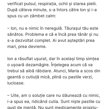
verificat pulsul, respirația, ochii și starea pielii.
După câteva minute, s-a întors către Ion și i-a
spus cu un zâmbet calm:
– Ion, nu e nimic în neregulă. Tăurașul tău este
sănătos. Problema e că e încă prea tânăr și nu
s-a dezvoltat complet. Ai avut așteptări prea
mari, prea devreme.
Ion a răsuflat ușurat, dar în același timp simțea
o ușoară dezamăgire. Înțelegea acum că va
trebui să aibă răbdare. Atunci, Maria a scos din
geantă o cutiuță mică, plină cu pastile verzi,
lucioase.
– Uite, am o soluție care nu dăunează cu nimic,
i-a spus ea, ridicând cutia. Sunt niște pastile cu
gust de mentă. Nu sunt medicamente propriu-