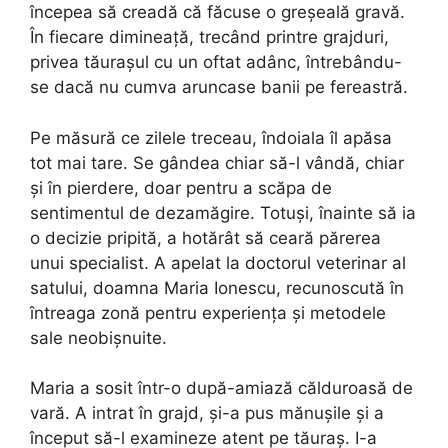
începea să creadă că făcuse o greșeală gravă.
În fiecare dimineață, trecând printre grajduri,
privea tăurașul cu un oftat adânc, întrebându-
se dacă nu cumva aruncase banii pe fereastră.
Pe măsură ce zilele treceau, îndoiala îl apăsa
tot mai tare. Se gândea chiar să-l vândă, chiar
și în pierdere, doar pentru a scăpa de
sentimentul de dezamăgire. Totuși, înainte să ia
o decizie pripită, a hotărât să ceară părerea
unui specialist. A apelat la doctorul veterinar al
satului, doamna Maria Ionescu, recunoscută în
întreaga zonă pentru experiența și metodele
sale neobișnuite.
Maria a sosit într-o după-amiază călduroasă de
vară. A intrat în grajd, și-a pus mănușile și a
început să-l examineze atent pe tăuraș. I-a