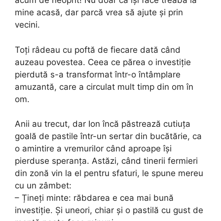
acum de neoprit! Nu doar că își face treaba la
mine acasă, dar parcă vrea să ajute și prin
vecini.
Toți râdeau cu poftă de fiecare dată când
auzeau povestea. Ceea ce părea o investiție
pierdută s-a transformat într-o întâmplare
amuzantă, care a circulat mult timp din om în
om.
Anii au trecut, dar Ion încă păstrează cutiuța
goală de pastile într-un sertar din bucătărie, ca
o amintire a vremurilor când aproape își
pierduse speranța. Astăzi, când tinerii fermieri
din zonă vin la el pentru sfaturi, le spune mereu
cu un zâmbet:
– Țineți minte: răbdarea e cea mai bună
investiție. Și uneori, chiar și o pastilă cu gust de