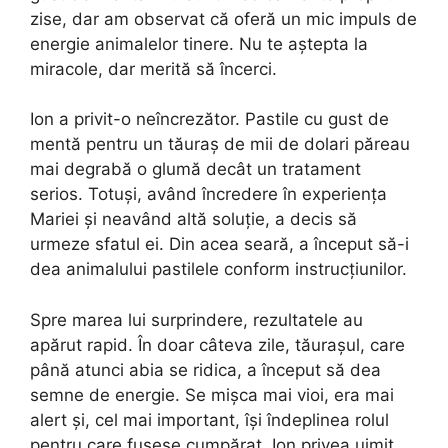
zise, dar am observat că oferă un mic impuls de
energie animalelor tinere. Nu te aștepta la
miracole, dar merită să încerci.
Ion a privit-o neîncrezător. Pastile cu gust de
mentă pentru un tăuraș de mii de dolari păreau
mai degrabă o glumă decât un tratament
serios. Totuși, având încredere în experiența
Mariei și neavând altă soluție, a decis să
urmeze sfatul ei. Din acea seară, a început să-i
dea animalului pastilele conform instrucțiunilor.
Spre marea lui surprindere, rezultatele au
apărut rapid. În doar câteva zile, tăurașul, care
până atunci abia se ridica, a început să dea
semne de energie. Se mișca mai vioi, era mai
alert și, cel mai important, își îndeplinea rolul
pentru care fusese cumpărat. Ion privea uimit