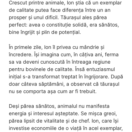
Crescut printre animale, Ion știa că un exemplar
de calitate putea face diferența între un an
prosper și unul dificil. Tăurașul ales părea
perfect: avea o constituție solidă, era sănătos,
bine îngrijit și plin de potențial.
În primele zile, Ion îl privea cu mândrie și
încredere. Își imagina cum, în câțiva ani, ferma
sa va deveni cunoscută în întreaga regiune
pentru bovinele de calitate. Însă entuziasmul
inițial s-a transformat treptat în îngrijorare. După
doar câteva săptămâni, a observat că tăurașul
nu se comporta așa cum ar fi trebuit.
Deși părea sănătos, animalul nu manifesta
energia și interesul așteptate. Se mișca greoi,
părea lipsit de vitalitate și de chef. Ion, care își
investise economiile de o viață în acel exemplar,