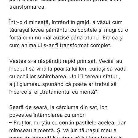
transformarea.
Într-o dimineață, intrând în grajd, a văzut cum
tăurașul lovea pământul cu copitele și mugi cu o
forță cum nu mai auzise până atunci. Era ca și
cum animalul s-ar fi transformat complet.
Vestea s-a răspândit rapid prin sat. Vecinii au
început să vină la poarta lui Ion, curioși să vadă
cu ochii lor schimbarea. Unii îi cereau sfaturi,
alții glumeau spunând că poate ar trebui să
încerce și ei „tratamentul cu mentă”.
Seară de seară, la cârciuma din sat, Ion
povestea întâmplarea cu umor:
– Fraților, nu știu ce conțin pastilele acelea, dar
miroseau a mentă. Și vă jur, tăurașul meu e