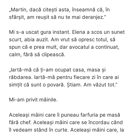
„Martin, dacă citești asta, înseamnă că, în
sfârșit, am reușit să nu te mai deranjez.”
Mi s-a uscat gura instant. Elena a scos un sunet
scurt, abia auzit. Am vrut să opresc totul, să
spun că e prea mult, dar avocatul a continuat,
calm, fără să clipească.
„Iartă-mă că ți-am ocupat casa, masa și
răbdarea. Iartă-mă pentru fiecare zi în care ai
simțit că sunt o povară. Știam. Am văzut tot.”
Mi-am privit mâinile.
Aceleași mâini care îi puneau farfuria pe masă
fără chef. Aceleași mâini care se încordau când
îl vedeam stând în curte. Aceleași mâini care, la