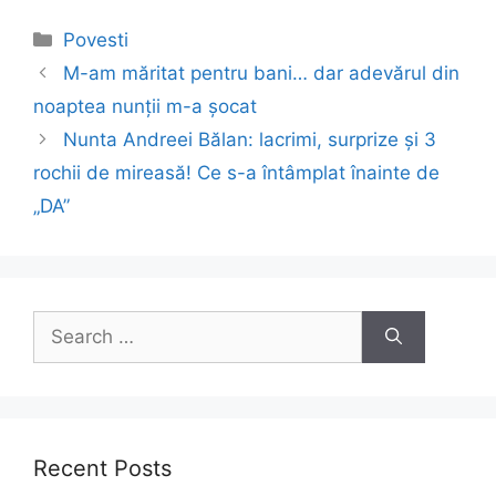
Categories
Povesti
Post
M-am măritat pentru bani… dar adevărul din
navigation
noaptea nunții m-a șocat
Nunta Andreei Bălan: lacrimi, surprize și 3
rochii de mireasă! Ce s-a întâmplat înainte de
„DA”
Search
for:
Recent Posts