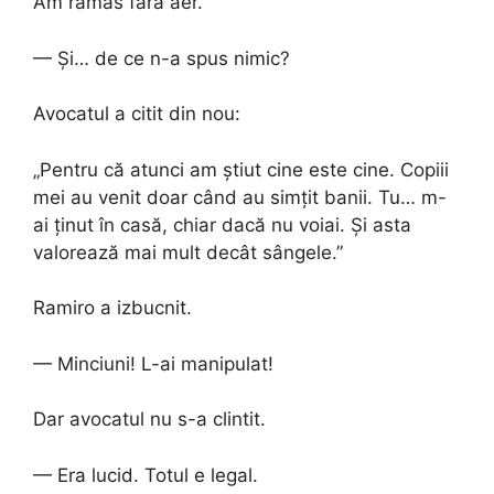
Am rămas fără aer.
— Și… de ce n-a spus nimic?
Avocatul a citit din nou:
„Pentru că atunci am știut cine este cine. Copiii
mei au venit doar când au simțit banii. Tu… m-
ai ținut în casă, chiar dacă nu voiai. Și asta
valorează mai mult decât sângele.”
Ramiro a izbucnit.
— Minciuni! L-ai manipulat!
Dar avocatul nu s-a clintit.
— Era lucid. Totul e legal.