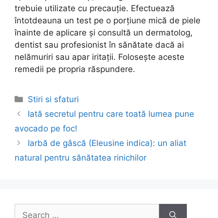
trebuie utilizate cu precauție. Efectuează
întotdeauna un test pe o porțiune mică de piele
înainte de aplicare și consultă un dermatolog,
dentist sau profesionist în sănătate dacă ai
nelămuriri sau apar iritații. Folosește aceste
remedii pe propria răspundere.
Categories
Stiri si sfaturi
Post
Iată secretul pentru care toată lumea pune
navigation
avocado pe foc!
Iarbă de gâscă (Eleusine indica): un aliat
natural pentru sănătatea rinichilor
Search