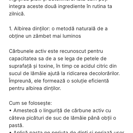
integra aceste două ingrediente în rutina ta
zilnică.
1. Albirea dinților: o metodă naturală de a
obține un zâmbet mai luminos
Cărbunele activ este recunoscut pentru
capacitatea sa de a se lega de petele de
suprafață și toxine, în timp ce acidul citric din
sucul de lămâie ajută la ridicarea decolorărilor.
Împreună, ele formează o soluție eficientă
pentru albirea dinților.
Cum se folosește:
• Amestecă o linguriță de cărbune activ cu
câteva picături de suc de lămâie până obții o
pastă.
• Aplică pasta pe periuța de dinți și periază ușor