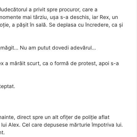
udecătorul a privit spre procuror, care a
 momente mai târziu, ușa s-a deschis, iar Rex, un
ie, a pășit în sală. Se deplasa cu încredere, ca și
amăgit… Nu am putut dovedi adevărul…
ex a mârâit scurt, ca o formă de protest, apoi s-a
teptat.
inte, direct spre un alt ofițer de poliție aflat
l lui Alex. Cel care depusese mărturie împotriva lui.
t.