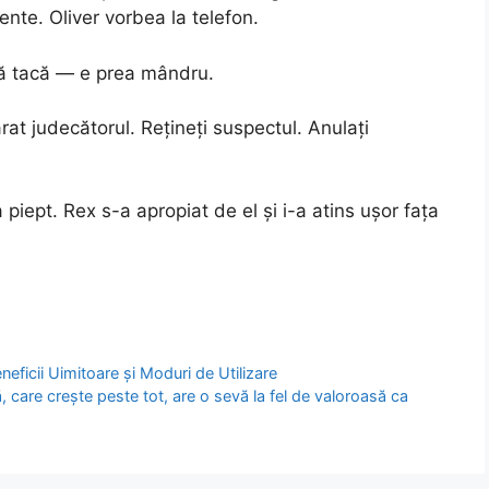
ente. Oliver vorbea la telefon.
să tacă — e prea mândru.
t judecătorul. Rețineți suspectul. Anulați
a piept. Rex s-a apropiat de el și i-a atins ușor fața
neficii Uimitoare și Moduri de Utilizare
, care crește peste tot, are o sevă la fel de valoroasă ca