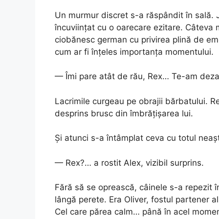
Un murmur discret s-a răspândit în sală. J
încuviințat cu o oarecare ezitare. Câteva
ciobănesc german cu privirea plină de emoț
cum ar fi înțeles importanța momentului.
— Îmi pare atât de rău, Rex… Te-am dez
Lacrimile curgeau pe obrajii bărbatului. R
desprins brusc din îmbrățișarea lui.
Și atunci s-a întâmplat ceva cu totul neaș
— Rex?… a rostit Alex, vizibil surprins.
Fără să se oprească, câinele s-a repezit îna
lângă perete. Era Oliver, fostul partener a
Cel care părea calm… până în acel momen