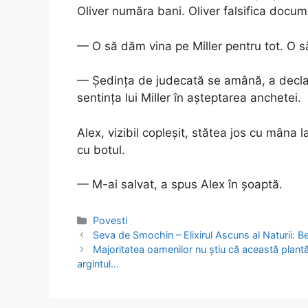
Oliver număra bani. Oliver falsifica docum
— O să dăm vina pe Miller pentru tot. O 
— Ședința de judecată se amână, a declara
sentința lui Miller în așteptarea anchetei.
Alex, vizibil copleșit, stătea jos cu mâna l
cu botul.
— M-ai salvat, a spus Alex în șoaptă.
Categories
Povesti
Post
Seva de Smochin – Elixirul Ascuns al Naturii: Be
navigation
Majoritatea oamenilor nu știu că această plantă
argintul…