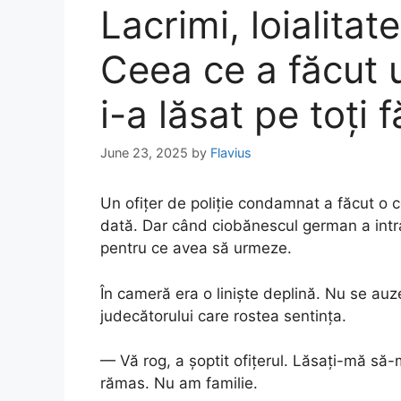
Lacrimi, loialitat
Ceea ce a făcut u
i-a lăsat pe toți 
June 23, 2025
by
Flavius
Un ofițer de poliție condamnat a făcut o c
dată. Dar când ciobănescul german a intra
pentru ce avea să urmeze.
În cameră era o liniște deplină. Nu se auz
judecătorului care rostea sentința.
— Vă rog, a șoptit ofițerul. Lăsați-mă să-
rămas. Nu am familie.