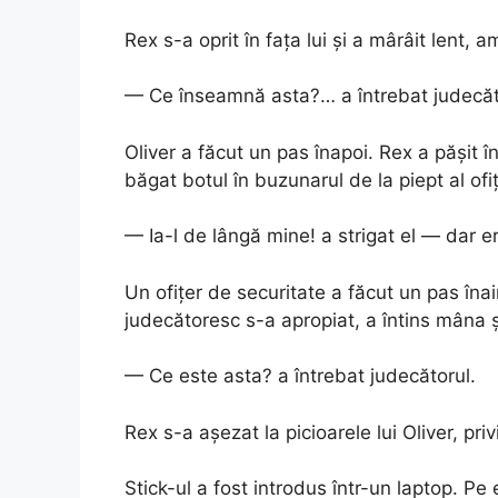
Rex s-a oprit în fața lui și a mârâit lent,
— Ce înseamnă asta?… a întrebat judecăt
Oliver a făcut un pas înapoi. Rex a pășit în
băgat botul în buzunarul de la piept al ofiț
— Ia-l de lângă mine! a strigat el — dar er
Un ofițer de securitate a făcut un pas înai
judecătoresc s-a apropiat, a întins mâna ș
— Ce este asta? a întrebat judecătorul.
Rex s-a așezat la picioarele lui Oliver, privi
Stick-ul a fost introdus într-un laptop. Pe