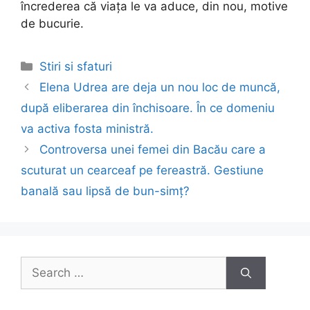
încrederea că viața le va aduce, din nou, motive
de bucurie.
Categories
Stiri si sfaturi
Post
Elena Udrea are deja un nou loc de muncă,
navigation
după eliberarea din închisoare. În ce domeniu
va activa fosta ministră.
Controversa unei femei din Bacău care a
scuturat un cearceaf pe fereastră. Gestiune
banală sau lipsă de bun-simț?
Search
for: