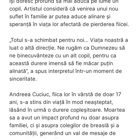
își doresc profund să mai aducă pe lume un
copil. Artistul consideră că venirea unui nou
suflet în familie ar putea aduce alinare și
speranță în viața lor afectată de pierderea fiicei.
„Totul s-a schimbat pentru noi… Viața noastră a
luat o altă direcție. Ne rugăm ca Dumnezeu să
ne binecuvânteze cu un alt copil, pentru ca
această durere imensă să fie măcar puțin
alinată”, a spus interpretul într-un moment de
sinceritate.
Andreea Cuciuc, fiica lor în vârstă de doar 17
ani, s-a stins din viață în mod neașteptat,
lăsând în urmă o durere copleșitoare. Moartea
sa a avut un impact profund nu doar asupra
familiei, ci și asupra colegilor de breaslă și a
comunității, generând un val de mesaje de