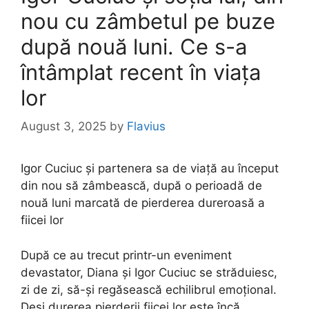
nou cu zâmbetul pe buze
după nouă luni. Ce s-a
întâmplat recent în viața
lor
August 3, 2025
by
Flavius
Igor Cuciuc și partenera sa de viață au început
din nou să zâmbească, după o perioadă de
nouă luni marcată de pierderea dureroasă a
fiicei lor
După ce au trecut printr-un eveniment
devastator, Diana și Igor Cuciuc se străduiesc,
zi de zi, să-și regăsească echilibrul emoțional.
Deși durerea pierderii fiicei lor este încă