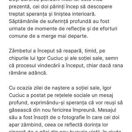
prezentă, cei doi părinți încep să descopere
treptat speranța și liniștea interioară.
Săptămânile de suferință profundă au fost
urmate de momente de reflecție și de eforturi
comune de a merge mai departe.
Zâmbetul a început să reapară, timid, pe
chipurile lui Igor Cuciuc și ale soției sale, semn
că procesul vindecării a început, chiar dacă rana
rămâne adâncă.
Cu ocazia zilei de naștere a soției sale, Igor
Cuciuc a postat pe rețelele sociale un mesaj
profund, exprimându-și speranța că vor reuși să
găsească din nou fericirea împreună. Mesajul
său a fost însoțit de o fotografie în care cei doi
apar zâmbind, ceea ce reflectă dorința lor
sinceră de a găsi din nou bucuria vieții, în ciuda