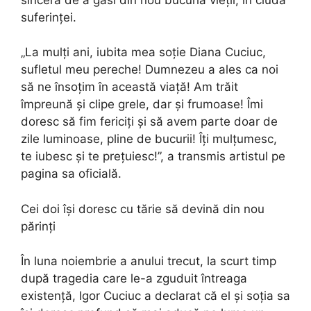
suferinței.
„La mulți ani, iubita mea soție Diana Cuciuc,
sufletul meu pereche! Dumnezeu a ales ca noi
să ne însoțim în această viață! Am trăit
împreună și clipe grele, dar și frumoase! Îmi
doresc să fim fericiți și să avem parte doar de
zile luminoase, pline de bucurii! Îți mulțumesc,
te iubesc și te prețuiesc!”, a transmis artistul pe
pagina sa oficială.
Cei doi își doresc cu tărie să devină din nou
părinți
În luna noiembrie a anului trecut, la scurt timp
după tragedia care le-a zguduit întreaga
existență, Igor Cuciuc a declarat că el și soția sa