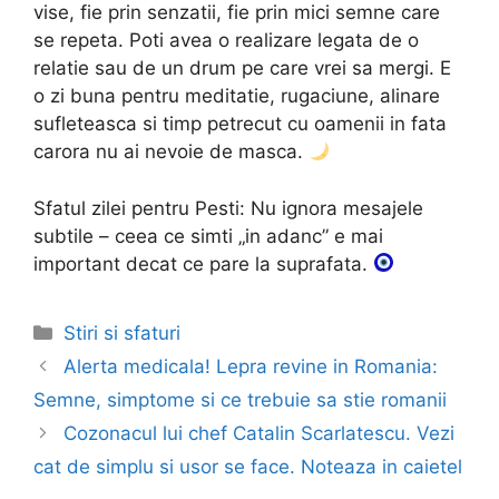
vise, fie prin senzatii, fie prin mici semne care
se repeta. Poti avea o realizare legata de o
relatie sau de un drum pe care vrei sa mergi. E
o zi buna pentru meditatie, rugaciune, alinare
sufleteasca si timp petrecut cu oamenii in fata
carora nu ai nevoie de masca.
Sfatul zilei pentru Pesti: Nu ignora mesajele
subtile – ceea ce simti „in adanc” e mai
important decat ce pare la suprafata.
Categories
Stiri si sfaturi
Post
Alerta medicala! Lepra revine in Romania:
navigation
Semne, simptome si ce trebuie sa stie romanii
Cozonacul lui chef Catalin Scarlatescu. Vezi
cat de simplu si usor se face. Noteaza in caietel