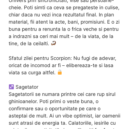
Univers prin sincronicitati, vise sau persoane-
cheie. Poti simti ca ceva se pregateste in culise,
chiar daca nu vezi inca rezultatul final. In plan
material, fii atent la acte, bani, promisiuni. E o zi
buna pentru a renunta la o frica veche si pentru
a indrazni sa ceri mai mult – de la viata, de la
tine, de la ceilalti.
Sfatul zilei pentru Scorpion: Nu fugi de adevar,
oricat de incomod ar fi – elibereaza-te si lasa
viata sa curga altfel.
Sagetator
Sagetatorii se numara printre cei care rup sirul
ghinioanelor. Poti primi o veste buna, o
confirmare sau o oportunitate pe care o
asteptai de mult. Ai un vibe optimist, iar oamenii
sunt atrasi de energia ta. Calatoriile, iesirile cu