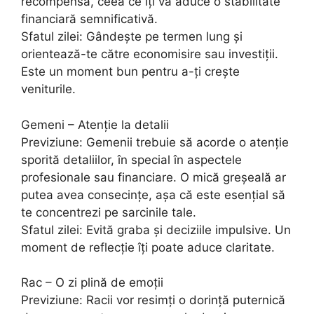
recompensă, ceea ce îți va aduce o stabilitate
financiară semnificativă.
Sfatul zilei: Gândește pe termen lung și
orientează-te către economisire sau investiții.
Este un moment bun pentru a-ți crește
veniturile.
Gemeni – Atenție la detalii
Previziune: Gemenii trebuie să acorde o atenție
sporită detaliilor, în special în aspectele
profesionale sau financiare. O mică greșeală ar
putea avea consecințe, așa că este esențial să
te concentrezi pe sarcinile tale.
Sfatul zilei: Evită graba și deciziile impulsive. Un
moment de reflecție îți poate aduce claritate.
Rac – O zi plină de emoții
Previziune: Racii vor resimți o dorință puternică