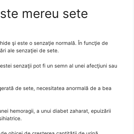
este mereu sete
hide şi este o senzaţie normală. În funcţie de
ări ale senzaţiei de sete.
stei senzaţii pot fi un semn al unei afecţiuni sau
gerată de sete, necesitatea anormală de a bea
ei hemoragii, a unui diabet zaharat, epuizării
ihiatrice.
de obicei de creşterea cantităţii de urină