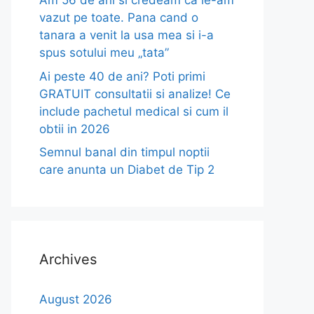
Am 56 de ani si credeam ca le-am
vazut pe toate. Pana cand o
tanara a venit la usa mea si i-a
spus sotului meu „tata”
Ai peste 40 de ani? Poti primi
GRATUIT consultatii si analize! Ce
include pachetul medical si cum il
obtii in 2026
Semnul banal din timpul noptii
care anunta un Diabet de Tip 2
Archives
August 2026