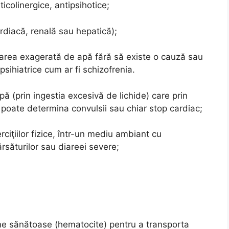
colinergice, antipsihotice;
ardiacă, renală sau hepatică);
area exagerată de apă fără să existe o cauză sau
 psihiatrice cum ar fi schizofrenia.
apă (prin ingestia excesivă de lichide) care prin
 poate determina convulsii sau chiar stop cardiac;
rciţiilor fizice, într-un mediu ambiant cu
rsăturilor sau diareei severe;
ne sănătoase (hematocite) pentru a transporta