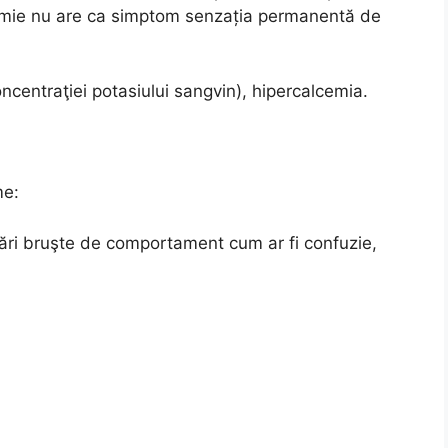
nemie nu are ca simptom senzația permanentă de
centraţiei potasiului sangvin), hipercalcemia.
me:
bări bruşte de comportament cum ar fi confuzie,