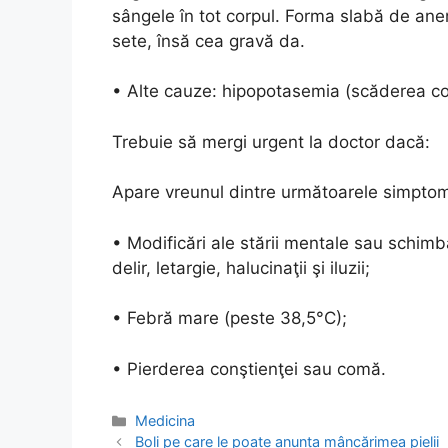
sângele în tot corpul. Forma slabă de a
sete, însă cea gravă da.
• Alte cauze: hipopotasemia (scăderea con
Trebuie să mergi urgent la doctor dacă:
Apare vreunul dintre următoarele simpto
• Modificări ale stării mentale sau schim
delir, letargie, halucinaţii şi iluzii;
• Febră mare (peste 38,5°C);
• Pierderea conştienţei sau comă.
Categories
Medicina
Post
Boli pe care le poate anunța mâncărimea pielii