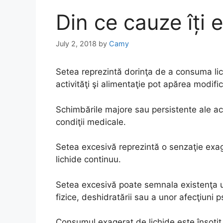
Din ce cauze îți 
July 2, 2018
by
Camy
Setea reprezintă dorinţa de a consuma lic
activităţi şi alimentaţie pot apărea modific
Schimbările majore sau persistente ale ace
condiţii medicale.
Setea excesivă reprezintă o senzaţie exa
lichide continuu.
Setea excesivă poate semnala existenţa un
fizice, deshidratării sau a unor afecţiuni ps
Consumul exagerat de lichide este însoţit 