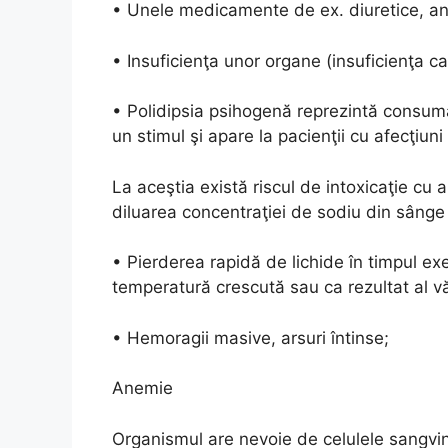
• Unele medicamente de ex. diuretice, anti
• Insuficienţa unor organe (insuficienţa c
• Polidipsia psihogenă reprezintă consum
un stimul şi apare la pacienţii cu afecţiuni
La aceştia există riscul de intoxicaţie cu 
diluarea concentraţiei de sodiu din sânge
• Pierderea rapidă de lichide în timpul exe
temperatură crescută sau ca rezultat al vă
• Hemoragii masive, arsuri întinse;
Anemie
Organismul are nevoie de celulele sangvi