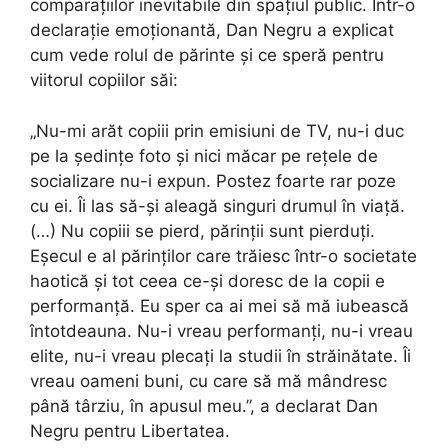
comparațiilor inevitabile din spațiul public. Într-o
declarație emoționantă, Dan Negru a explicat
cum vede rolul de părinte și ce speră pentru
viitorul copiilor săi:
„Nu-mi arăt copiii prin emisiuni de TV, nu-i duc
pe la ședințe foto și nici măcar pe rețele de
socializare nu-i expun. Postez foarte rar poze
cu ei. Îi las să-și aleagă singuri drumul în viață.
(…) Nu copiii se pierd, părinții sunt pierduți.
Eșecul e al părinților care trăiesc într-o societate
haotică și tot ceea ce-și doresc de la copii e
performanță. Eu sper ca ai mei să mă iubească
întotdeauna. Nu-i vreau performanți, nu-i vreau
elite, nu-i vreau plecați la studii în străinătate. Îi
vreau oameni buni, cu care să mă mândresc
până târziu, în apusul meu.”, a declarat Dan
Negru pentru Libertatea.