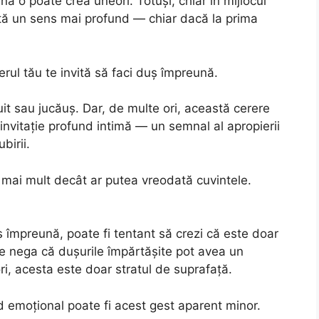
na o poate crea uneori. Totuși, chiar în mijlocul
tă un sens mai profund — chiar dacă la prima
rul tău te invită să faci duș împreună.
it sau jucăuș. Dar, de multe ori, această cerere
 invitație profund intimă — un semnal al apropierii
birii.
e mai mult decât ar putea vreodată cuvintele.
ș împreună, poate fi tentant să crezi că este doar
te nega că dușurile împărtășite pot avea un
i, acesta este doar stratul de suprafață.
d emoțional poate fi acest gest aparent minor.