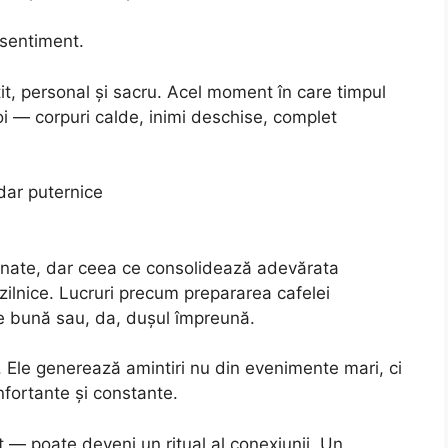
 sentiment.
it, personal și sacru. Acel moment în care timpul
oi — corpuri calde, inimi deschise, complet
 dar puternice
inunate, dar ceea ce consolidează adevărata
, zilnice. Lucruri precum prepararea cafelei
e bună sau, da, dușul împreună.
e. Ele generează amintiri nu din evenimente mari, ci
nfortante și constante.
— poate deveni un ritual al conexiunii. Un