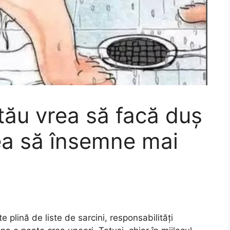
tău vrea să facă duș
tea să însemne mai
te plină de liste de sarcini, responsabilități