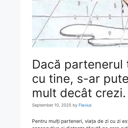
Dacă partenerul 
cu tine, s-ar pu
mult decât crezi.
September 10, 2025
by
Flavius
Pentru mulți parteneri, viața de zi cu zi es