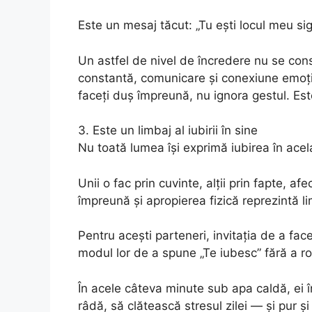
Este un mesaj tăcut: „Tu ești locul meu sig
Un astfel de nivel de încredere nu se cons
constantă, comunicare și conexiune emoți
faceți duș împreună, nu ignora gestul. Est
3. Este un limbaj al iubirii în sine
Nu toată lumea își exprimă iubirea în ace
Unii o fac prin cuvinte, alții prin fapte, a
împreună și apropierea fizică reprezintă lim
Pentru acești parteneri, invitația de a fa
modul lor de a spune „Te iubesc” fără a ros
În acele câteva minute sub apa caldă, ei 
râdă, să clătească stresul zilei — și pur ș