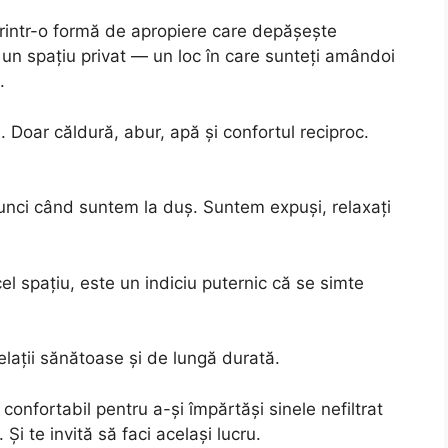
printr-o formă de apropiere care depășește
i un spațiu privat — un loc în care sunteți amândoi
.
. Doar căldură, abur, apă și confortul reciproc.
unci când suntem la duș. Suntem expuși, relaxați
el spațiu, este un indiciu puternic că se simte
lații sănătoase și de lungă durată.
onfortabil pentru a-și împărtăși sinele nefiltrat
Și te invită să faci același lucru.