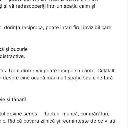
 și vă redescoperiți într-un spațiu calm și
dorință reciprocă, poate întări firul invizibil care
ă și bucurie
distractive.
râs. Unul dintre voi poate începe să cânte. Celălalt
i despre cine ocupă mai mult spațiu sau cine fură
e și tânără.
totul devine serios — facturi, muncă, cumpărături,
ic. Ridică povara zilnică și reamintește de ce v-ați