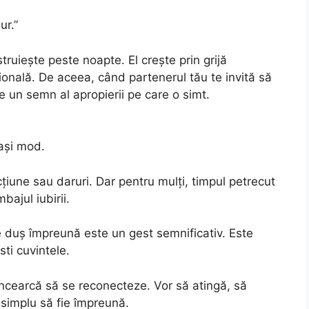
ur.”
truiește peste noapte. El crește prin grijă
onală. De aceea, când partenerul tău te invită să
e un semn al apropierii pe care o simt.
lași mod.
fecțiune sau daruri. Dar pentru mulți, timpul petrecut
bajul iubirii.
ce duș împreună este un gest semnificativ. Este
ti cuvintele.
încearcă să se reconecteze. Vor să atingă, să
i simplu să fie împreună.