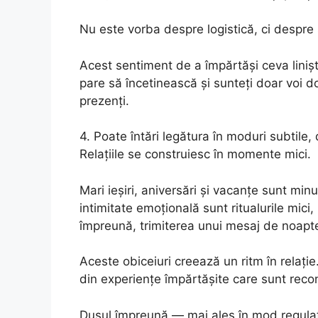
Nu este vorba despre logistică, ci despre
Acest sentiment de a împărtăși ceva linișt
pare să încetinească și sunteți doar voi d
prezenți.
4. Poate întări legătura în moduri subtile,
Relațiile se construiesc în momente mici.
Mari ieșiri, aniversări și vacanțe sunt m
intimitate emoțională sunt ritualurile mici
împreună, trimiterea unui mesaj de noapt
Aceste obiceiuri creează un ritm în relați
din experiențe împărtășite care sunt reco
Dușul împreună — mai ales în mod regulat 