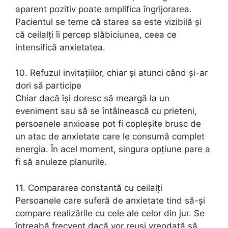
aparent pozitiv poate amplifica îngrijorarea.
Pacientul se teme că starea sa este vizibilă și
că ceilalți îi percep slăbiciunea, ceea ce
intensifică anxietatea.
10. Refuzul invitațiilor, chiar și atunci când și-ar
dori să participe
Chiar dacă își doresc să meargă la un
eveniment sau să se întâlnească cu prieteni,
persoanele anxioase pot fi copleșite brusc de
un atac de anxietate care le consumă complet
energia. În acel moment, singura opțiune pare a
fi să anuleze planurile.
11. Compararea constantă cu ceilalți
Persoanele care suferă de anxietate tind să-și
compare realizările cu cele ale celor din jur. Se
întreabă frecvent dacă vor reuși vreodată să