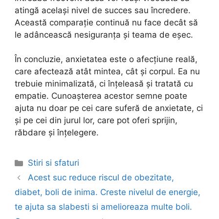
atingă același nivel de succes sau încredere.
Această comparație continuă nu face decât să
le adâncească nesiguranța și teama de eșec.
În concluzie, anxietatea este o afecțiune reală,
care afectează atât mintea, cât și corpul. Ea nu
trebuie minimalizată, ci înțeleasă și tratată cu
empatie. Cunoașterea acestor semne poate
ajuta nu doar pe cei care suferă de anxietate, ci
și pe cei din jurul lor, care pot oferi sprijin,
răbdare și înțelegere.
Categories
Stiri si sfaturi
Post
Acest suc reduce riscul de obezitate,
navigation
diabet, boli de inima. Creste nivelul de energie,
te ajuta sa slabesti si amelioreaza multe boli.