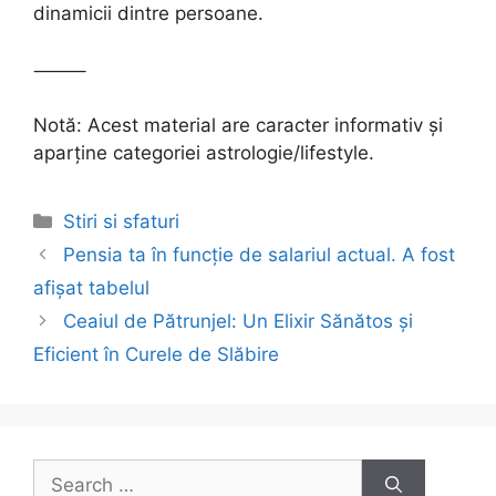
dinamicii dintre persoane.
⸻
Notă: Acest material are caracter informativ și
aparține categoriei astrologie/lifestyle.
Categories
Stiri si sfaturi
Post
Pensia ta în funcție de salariul actual. A fost
navigation
afișat tabelul
Ceaiul de Pătrunjel: Un Elixir Sănătos și
Eficient în Curele de Slăbire
Search