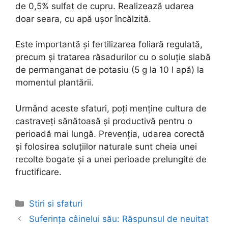
de 0,5% sulfat de cupru. Realizează udarea
doar seara, cu apă ușor încălzită.
Este importantă și fertilizarea foliară regulată,
precum și tratarea răsadurilor cu o soluție slabă
de permanganat de potasiu (5 g la 10 l apă) la
momentul plantării.
Urmând aceste sfaturi, poți menține cultura de
castraveți sănătoasă și productivă pentru o
perioadă mai lungă. Prevenția, udarea corectă
și folosirea soluțiilor naturale sunt cheia unei
recolte bogate și a unei perioade prelungite de
fructificare.
Categories
Stiri si sfaturi
Post
Suferința câinelui său: Răspunsul de neuitat