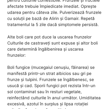
pentru culturile comestibile. Frunzele și fructele
afectate trebuie împiedicate imediat. Oprește
udarea pentru câteva zile. Pulverizează frunzele
cu soluții pe bază de Alirin și Gamair. Repetă
tratamentul la 5 zile dacă simptomele persistă.
Alte boli care pot duce la uscarea frunzelor
Culturile de castraveți sunt expuse și altor boli
care determină îngălbenirea și uscarea
frunzelor:
Boli fungice (mucegaiul cenușiu, făinarea) se
manifestă printr-un strat albicios sau gri pe
frunze și tulpini. Frunzele se îngălbenesc, se
usucă și cad. Sporii fungici pot rezista într-un
sol contaminat sau în resturi vegetale,
reinfectând culturile în anul următor. Umiditatea
excesivă, azotul în surplus și lipsa rotației