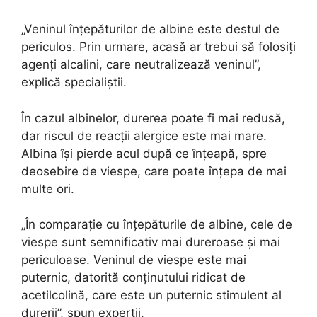
„Veninul înțepăturilor de albine este destul de
periculos. Prin urmare, acasă ar trebui să folosiți
agenți alcalini, care neutralizează veninul”,
explică specialiștii.
În cazul albinelor, durerea poate fi mai redusă,
dar riscul de reacții alergice este mai mare.
Albina își pierde acul după ce înțeapă, spre
deosebire de viespe, care poate înțepa de mai
multe ori.
„În comparație cu înțepăturile de albine, cele de
viespe sunt semnificativ mai dureroase și mai
periculoase. Veninul de viespe este mai
puternic, datorită conținutului ridicat de
acetilcolină, care este un puternic stimulent al
durerii”, spun experții.