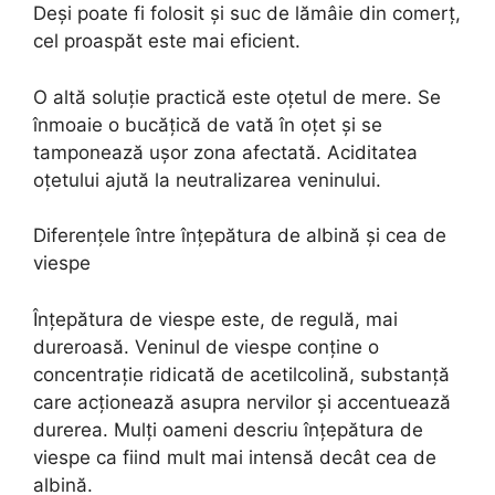
Deși poate fi folosit și suc de lămâie din comerț,
cel proaspăt este mai eficient.
O altă soluție practică este oțetul de mere. Se
înmoaie o bucățică de vată în oțet și se
tamponează ușor zona afectată. Aciditatea
oțetului ajută la neutralizarea veninului.
Diferențele între înțepătura de albină și cea de
viespe
Înțepătura de viespe este, de regulă, mai
dureroasă. Veninul de viespe conține o
concentrație ridicată de acetilcolină, substanță
care acționează asupra nervilor și accentuează
durerea. Mulți oameni descriu înțepătura de
viespe ca fiind mult mai intensă decât cea de
albină.