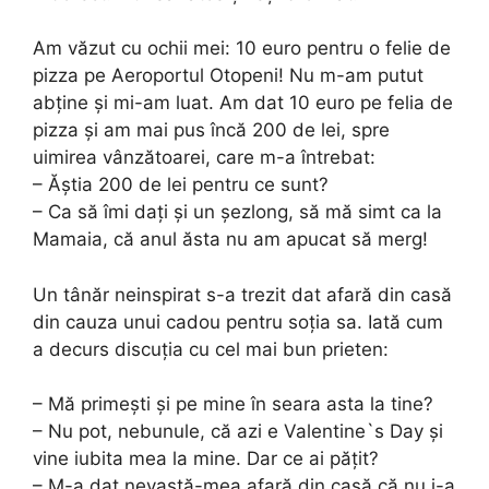
Am văzut cu ochii mei: 10 euro pentru o felie de
pizza pe Aeroportul Otopeni! Nu m-am putut
abține și mi-am luat. Am dat 10 euro pe felia de
pizza și am mai pus încă 200 de lei, spre
uimirea vânzătoarei, care m-a întrebat:
– Ăștia 200 de lei pentru ce sunt?
– Ca să îmi dați și un șezlong, să mă simt ca la
Mamaia, că anul ăsta nu am apucat să merg!
Un tânăr neinspirat s-a trezit dat afară din casă
din cauza unui cadou pentru soția sa. Iată cum
a decurs discuția cu cel mai bun prieten:
– Mă primești și pe mine în seara asta la tine?
– Nu pot, nebunule, că azi e Valentine`s Day și
vine iubita mea la mine. Dar ce ai pățit?
– M-a dat nevastă-mea afară din casă că nu i-a