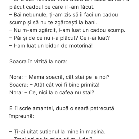
plăcut cadoul pe care i l-am făcut.
– Băi nebunule, ți-am zis să îi faci un cadou
scump și să nu te zgârcești la bani.
– Nu m-am zgârcit, i-am luat un cadou scump.
– Păi și de ce nu i-a plăcut? Ce i-ai luat?
– I-am luat un bidon de motorină!
Soacra în vizită la nora:
Nora: – Mama soacră, cât stai pe la noi?
Soacra: – Atât cât voi fi bine primită!
Nora: – Ce, nici la o cafea nu stai?
El îi scrie amantei, după o seară petrecută
împreună:
– Ți-ai uitat sutienul la mine în mașină.