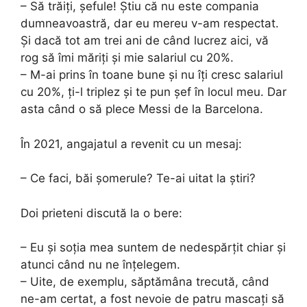
– Să trăiți, șefule! Știu că nu este compania
dumneavoastră, dar eu mereu v-am respectat.
Și dacă tot am trei ani de când lucrez aici, vă
rog să îmi măriți și mie salariul cu 20%.
– M-ai prins în toane bune și nu îți cresc salariul
cu 20%, ți-l triplez și te pun șef în locul meu. Dar
asta când o să plece Messi de la Barcelona.
În 2021, angajatul a revenit cu un mesaj:
– Ce faci, băi șomerule? Te-ai uitat la știri?
Doi prieteni discută la o bere:
– Eu și soția mea suntem de nedespărțit chiar și
atunci când nu ne înțelegem.
– Uite, de exemplu, săptămâna trecută, când
ne-am certat, a fost nevoie de patru mascați să