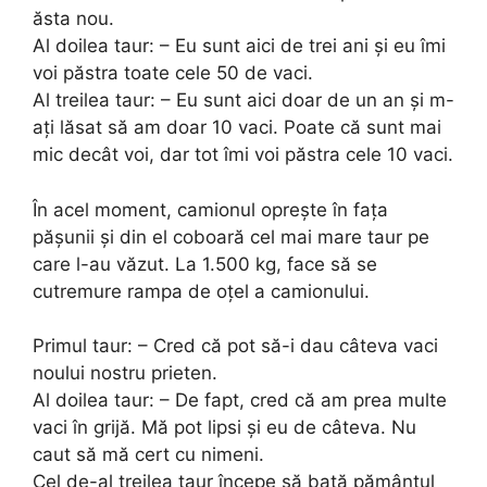
ăsta nou.
Al doilea taur: – Eu sunt aici de trei ani și eu îmi
voi păstra toate cele 50 de vaci.
Al treilea taur: – Eu sunt aici doar de un an și m-
ați lăsat să am doar 10 vaci. Poate că sunt mai
mic decât voi, dar tot îmi voi păstra cele 10 vaci.
În acel moment, camionul oprește în fața
pășunii și din el coboară cel mai mare taur pe
care l-au văzut. La 1.500 kg, face să se
cutremure rampa de oțel a camionului.
Primul taur: – Cred că pot să-i dau câteva vaci
noului nostru prieten.
Al doilea taur: – De fapt, cred că am prea multe
vaci în grijă. Mă pot lipsi și eu de câteva. Nu
caut să mă cert cu nimeni.
Cel de-al treilea taur începe să bată pământul