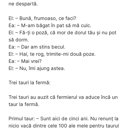
ne despartă.
El: – Bună, frumoaso, ce faci?
Ea: – M-am băgat în pat să mă culc.
El: – Fă-ți o poză, că mor de dorul tău și nu pot
să dorm.
Ea: – Dar am stins becul.
El: – Hai, te rog, trimite-mi două poze.
Ea: – Mai vrei?
El: – Nu, îmi ajung astea.
Trei tauri la fermă:
Trei tauri au auzit că fermierul va aduce încă un
taur la fermă.
Primul taur: – Sunt aici de cinci ani. Nu renunț la
nicio vacă dintre cele 100 ale mele pentru taurul