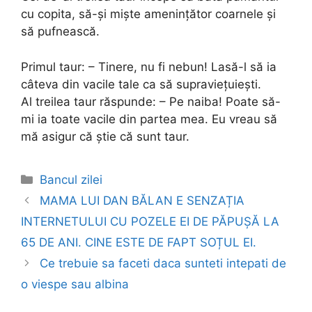
cu copita, să-și miște amenințător coarnele și
să pufnească.
Primul taur: – Tinere, nu fi nebun! Lasă-l să ia
câteva din vacile tale ca să supraviețuiești.
Al treilea taur răspunde: – Pe naiba! Poate să-
mi ia toate vacile din partea mea. Eu vreau să
mă asigur că știe că sunt taur.
Categories
Bancul zilei
Post
MAMA LUI DAN BĂLAN E SENZAȚIA
navigation
INTERNETULUI CU POZELE EI DE PĂPUȘĂ LA
65 DE ANI. CINE ESTE DE FAPT SOȚUL EI.
Ce trebuie sa faceti daca sunteti intepati de
o viespe sau albina