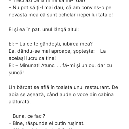
– Treci azi pe la mine să mi-l dai?
– Nu pot să ți-l mai dau, că am convins-o pe
nevasta mea că sunt ochelarii iepei lui tataie!
El și ea în pat, unul lângă altul:
El: – La ce te gândești, iubirea mea?
Ea, dându-se mai aproape, șoptește: – La
același lucru ca tine!
El: – Minunat! Atunci … fă-mi și un ou, dar cu
șuncă!
Un bărbat se află în toaleta unui restaurant. De
abia se așează, când aude o voce din cabina
alăturată:
– Buna, ce faci?
– Bine, răspunde el puțin rușinat.