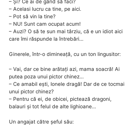
– Și? Ce ai de gând să faci?
– Acelasi lucru ca tine, pe aici.
– Pot să vin la tine?
– NU! Sunt cam ocupat acum!
– Auzi? O să te sun mai târziu, că e un idiot aici
care îmi răspunde la întrebări…
Ginerele, într-o dimineață, cu un ton lingusitor:
– Vai, dar ce bine arătați azi, mama soacră! Ai
putea poza unui pictor chinez…
– Ce amabil ești, Ionele dragă! Dar de ce tocmai
unui pictor chinez?
– Pentru că ei, de obicei, pictează dragoni,
balauri și tot felul de alte lighioane…
Un angajat către șeful său: