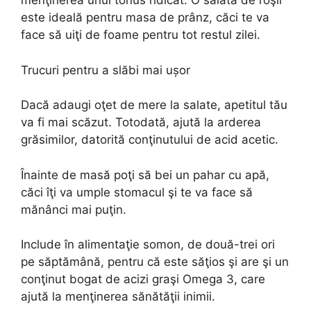
menţinerea unui tonus ridicat. O salată de roşii
este ideală pentru masa de prânz, căci te va
face să uiţi de foame pentru tot restul zilei.
Trucuri pentru a slăbi mai ușor
Dacă adaugi oţet de mere la salate, apetitul tău
va fi mai scăzut. Totodată, ajută la arderea
grăsimilor, datorită conţinutului de acid acetic.
Înainte de masă poţi să bei un pahar cu apă,
căci îţi va umple stomacul şi te va face să
mănânci mai puţin.
Include în alimentaţie somon, de două-trei ori
pe săptămână, pentru că este săţios şi are şi un
conţinut bogat de acizi graşi Omega 3, care
ajută la menţinerea sănătăţii inimii.