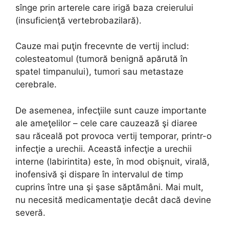
sînge prin arterele care irigă baza creierului
(insuficienţă vertebrobazilară).
Cauze mai puţin frecevnte de vertij includ:
colesteatomul (tumoră benignă apărută în
spatel timpanului), tumori sau metastaze
cerebrale.
De asemenea, infecţiile sunt cauze importante
ale ameţelilor – cele care cauzează şi diaree
sau răceală pot provoca vertij temporar, printr-o
infecţie a urechii. Această infecţie a urechii
interne (labirintita) este, în mod obişnuit, virală,
inofensivă şi dispare în intervalul de timp
cuprins între una şi şase săptămâni. Mai mult,
nu necesită medicamentaţie decât dacă devine
severă.