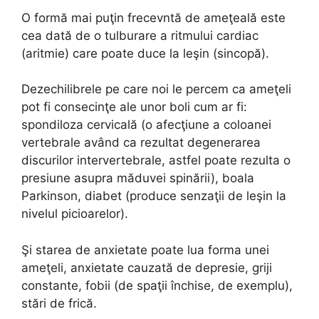
O formă mai puţin frecevntă de ameţeală este
cea dată de o tulburare a ritmului cardiac
(aritmie) care poate duce la leşin (sincopă).
Dezechilibrele pe care noi le percem ca ameţeli
pot fi consecinţe ale unor boli cum ar fi:
spondiloza cervicală (o afecţiune a coloanei
vertebrale având ca rezultat degenerarea
discurilor intervertebrale, astfel poate rezulta o
presiune asupra măduvei spinării), boala
Parkinson, diabet (produce senzaţii de leşin la
nivelul picioarelor).
Şi starea de anxietate poate lua forma unei
ameţeli, anxietate cauzată de depresie, griji
constante, fobii (de spaţii închise, de exemplu),
stări de frică.