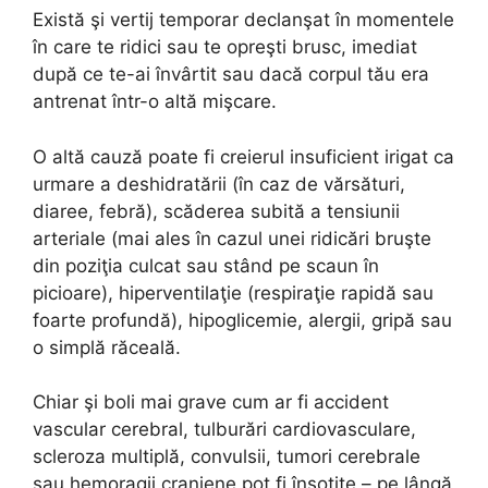
Există şi vertij temporar declanşat în momentele
în care te ridici sau te opreşti brusc, imediat
după ce te-ai învârtit sau dacă corpul tău era
antrenat într-o altă mişcare.
O altă cauză poate fi creierul insuficient irigat ca
urmare a deshidratării (în caz de vărsături,
diaree, febră), scăderea subită a tensiunii
arteriale (mai ales în cazul unei ridicări bruşte
din poziţia culcat sau stând pe scaun în
picioare), hiperventilaţie (respiraţie rapidă sau
foarte profundă), hipoglicemie, alergii, gripă sau
o simplă răceală.
Chiar şi boli mai grave cum ar fi accident
vascular cerebral, tulburări cardiovasculare,
scleroza multiplă, convulsii, tumori cerebrale
sau hemoragii craniene pot fi însoţite – pe lângă