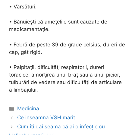
• Vărsături;
• Bănuieşti că ameţelile sunt cauzate de
medicamentaţie.
• Febră de peste 39 de grade celsius, dureri de
cap, gât rigid.
• Palpitaţii, dificultăţi respiratorii, dureri
toracice, amorţirea unui braţ sau a unui picior,
tulburări de vedere sau dificultăţi de articulare
a limbajului.
Categories
Medicina
Post
Ce inseamna VSH marit
navigation
Cum îți dai seama că ai o infecție cu