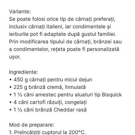
Variante:
Se poate folosi orice tip de cârnați preferați,
inclusiv cârnați italieni, iar condimentele și
ierburile pot fi adaptate după gustul familiei.
Prin modificarea tipului de cârnați, brânzei sau
a condimentelor, rețeta poate fi personalizată
ușor.
Ingrediente:
• 450 g cârnați pentru micul dejun
• 225 g brânză cremă, înmuiată
• 1 ½ căni amestec pentru aluaturi tip Bisquick
• 4 căni cartofi răzuiți, congelați
• 1 ½ căni brânză Cheddar rasă
Mod de preparare:
1. Preîncălziți cuptorul la 200°C.