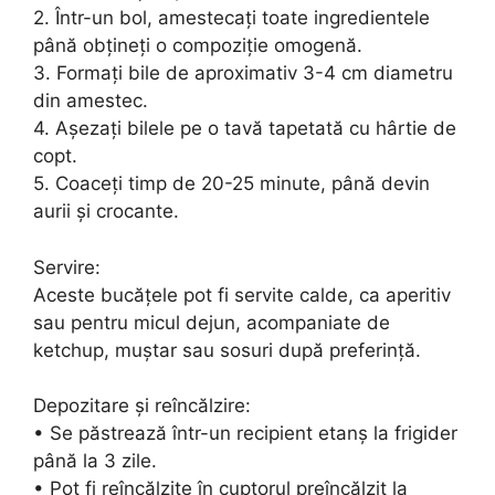
2. Într-un bol, amestecați toate ingredientele
până obțineți o compoziție omogenă.
3. Formați bile de aproximativ 3-4 cm diametru
din amestec.
4. Așezați bilele pe o tavă tapetată cu hârtie de
copt.
5. Coaceți timp de 20-25 minute, până devin
aurii și crocante.
Servire:
Aceste bucățele pot fi servite calde, ca aperitiv
sau pentru micul dejun, acompaniate de
ketchup, muștar sau sosuri după preferință.
Depozitare și reîncălzire:
• Se păstrează într-un recipient etanș la frigider
până la 3 zile.
• Pot fi reîncălzite în cuptorul preîncălzit la