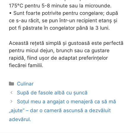
175°C pentru 5-8 minute sau la microunde.
• Sunt foarte potrivite pentru congelare; după
ce s-au răcit, se pun într-un recipient etanș și
pot fi păstrate în congelator până la 3 luni.
Această rețetă simplă și gustoasă este perfectă
pentru micul dejun, brunch sau ca gustare
rapidă, fiind ușor de adaptat preferințelor
fiecărei familii.
Categories
Culinar
Post
Supă de fasole albă cu șuncă
navigation
Soțul meu a angajat o menajeră ca să mă
„ajute” – dar o cameră ascunsă a dezvăluit
adevărul.