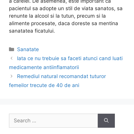
a cafelei. De asemenea, este important ca
pacientul sa adopte un stil de viata sanatos, sa
renunte la alcool si la tutun, precum si la
alimente procesate, daca doreste sa mentina
sanatatea ficatului.
Categories
Sanatate
Post
Iata ce nu trebuie sa faceti atunci cand luati
navigation
medicamente antiinflamatorii
Remediul natural recomandat tuturor
femeilor trecute de 40 de ani
Search
for: