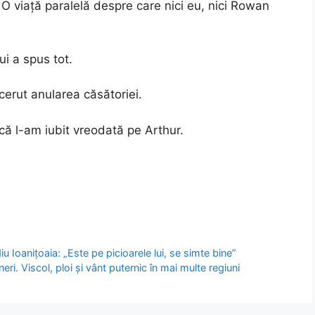
e. O viață paralelă despre care nici eu, nici Rowan
i a spus tot.
cerut anularea căsătoriei.
ă l-am iubit vreodată pe Arthur.
 Ioanițoaia: „Este pe picioarele lui, se simte bine”
ri. Viscol, ploi și vânt puternic în mai multe regiuni