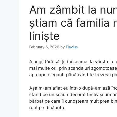
Am zâmbit la nunt
știam că familia 
liniște
February 6, 2026
by
Flavius
Ajungi, fără să-ți dai seama, la vârsta la 
mai multe ori, prin scandaluri zgomotoase. 
aproape elegant, până când te trezești pr
Așa m-am aflat eu într-o după-amiază încă
stând pe un scaun decorat festiv și urmă
bărbat pe care îl cunoșteam mult prea bi
rupt pe dinăuntru.