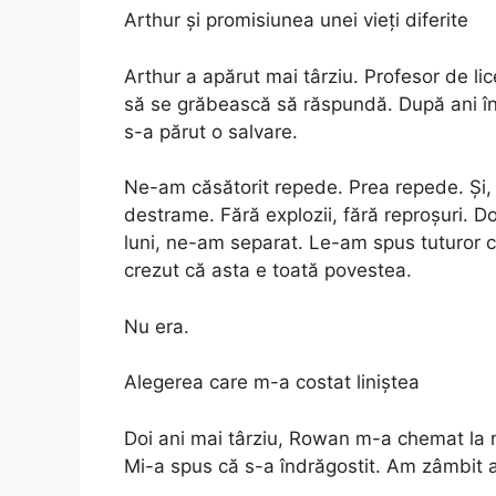
Arthur și promisiunea unei vieți diferite
Arthur a apărut mai târziu. Profesor de li
să se grăbească să răspundă. După ani în 
s-a părut o salvare.
Ne-am căsătorit repede. Prea repede. Și, l
destrame. Fără explozii, fără reproșuri. D
luni, ne-am separat. Le-am spus tuturor că
crezut că asta e toată povestea.
Nu era.
Alegerea care m-a costat liniștea
Doi ani mai târziu, Rowan m-a chemat la 
Mi-a spus că s-a îndrăgostit. Am zâmbit