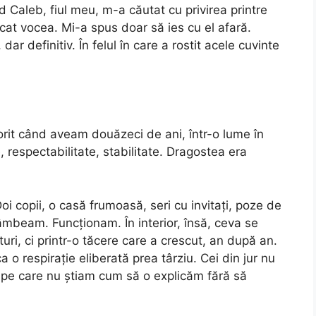
d Caleb, fiul meu, m-a căutat cu privirea printre
cat vocea. Mi-a spus doar să ies cu el afară.
 dar definitiv. În felul în care a rostit acele cuvinte
rit când aveam douăzeci de ani, într-o lume în
, respectabilitate, stabilitate. Dragostea era
Doi copii, o casă frumoasă, seri cu invitați, poze de
âmbeam. Funcționam. În interior, însă, ceva se
uri, ci printr-o tăcere care a crescut, an după an.
 o respirație eliberată prea târziu. Cei din jur nu
e pe care nu știam cum să o explicăm fără să