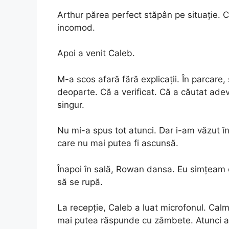
Arthur părea perfect stăpân pe situație. C
incomod.
Apoi a venit Caleb.
M-a scos afară fără explicații. În parcare,
deoparte. Că a verificat. Că a căutat adev
singur.
Nu mi-a spus tot atunci. Dar i-am văzut î
care nu mai putea fi ascunsă.
Înapoi în sală, Rowan dansa. Eu simțeam c
să se rupă.
La recepție, Caleb a luat microfonul. Calm
mai putea răspunde cu zâmbete. Atunci au i