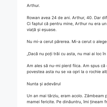
Arthur.
Rowan avea 24 de ani. Arthur, 40. Dar dif
Ci faptul că pentru mine, Arthur nu era u
viață și eșuase.
Nu mi-a cerut părerea. Mi-a cerut o aleger
„Dacă nu poți trăi cu asta, nu mai ai loc în
Am ales să nu-mi pierd fiica. Am spus că o
povestea asta nu se va opri la o rochie al
Nunta și adevărul
Un an mai târziu, eram acolo. Zâmbeam pe
mamei fericite. Pe dinăuntru, îmi țineam f