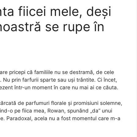
a fiicei mele, deși
noastră se rupe în
care pricepi că familiile nu se destramă, de cele
Nu prin farfurii sparte sau uși trântite. Ci încet,
ezent într-un moment în care nu mai ai ce căuta.
rcată de parfumuri florale și promisiuni solemne,
rind-o pe fiica mea, Rowan, spunând „da” unui
ne. Paradoxal, acela nu a fost momentul care m-a