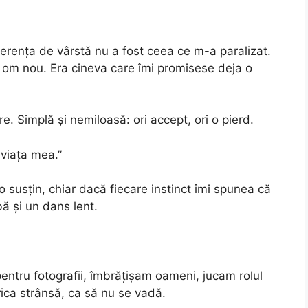
erența de vârstă nu a fost ceea ce m-a paralizat.
n om nou. Era cineva care îmi promisese deja o
e. Simplă și nemiloasă: ori accept, ori o pierd.
 viața mea.”
 susțin, chiar dacă fiecare instinct îmi spunea că
bă și un dans lent.
ntru fotografii, îmbrățișam oameni, jucam rolul
rica strânsă, ca să nu se vadă.