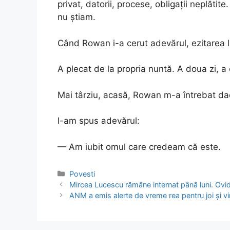
privat, datorii, procese, obligații neplătit
nu știam.
Când Rowan i-a cerut adevărul, ezitarea lu
A plecat de la propria nuntă. A doua zi, a 
Mai târziu, acasă, Rowan m-a întrebat dac
I-am spus adevărul:
— Am iubit omul care credeam că este.
Categories
Povesti
Post
Mircea Lucescu rămâne internat până luni. Ovidiu
navigation
ANM a emis alerte de vreme rea pentru joi și vine