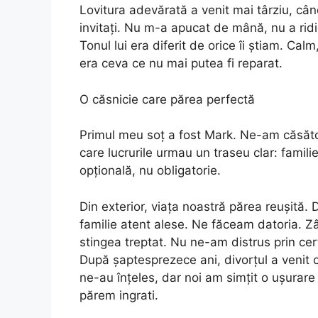
Lovitura adevărată a venit mai târziu, cân
invitați. Nu m-a apucat de mână, nu a ridi
Tonul lui era diferit de orice îi știam. Calm,
era ceva ce nu mai putea fi reparat.
O căsnicie care părea perfectă
Primul meu soț a fost Mark. Ne-am căsăto
care lucrurile urmau un traseu clar: familie
opțională, nu obligatorie.
Din exterior, viața noastră părea reușită. 
familie atent alese. Ne făceam datoria. Z
stingea treptat. Nu ne-am distrus prin cert
După șaptesprezece ani, divorțul a venit ca
ne-au înțeles, dar noi am simțit o ușurar
părem ingrati.