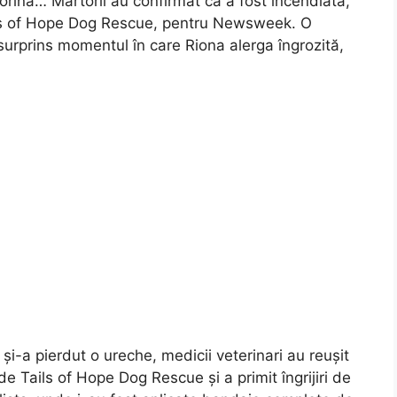
orină… Martorii au confirmat că a fost incendiată,”
ils of Hope Dog Rescue, pentru Newsweek. O
urprins momentul în care Riona alerga îngrozită,
 și-a pierdut o ureche, medicii veterinari au reușit
de Tails of Hope Dog Rescue și a primit îngrijiri de