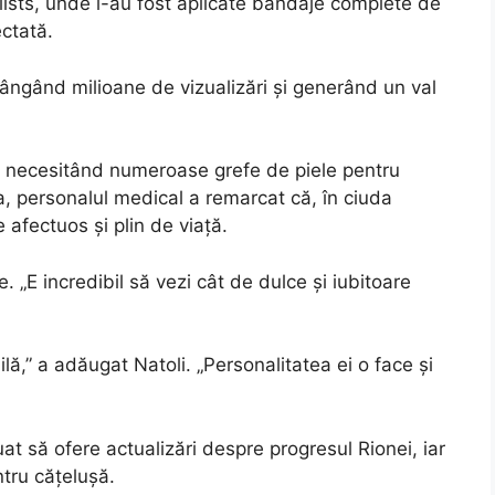
ialists, unde i-au fost aplicate bandaje complete de
ectată.
rângând milioane de vizualizări și generând un val
lă, necesitând numeroase grefe de piele pentru
a, personalul medical a remarcat că, în ciuda
 afectuos și plin de viață.
„E incredibil să vezi cât de dulce și iubitoare
lă,” a adăugat Natoli. „Personalitatea ei o face și
uat să ofere actualizări despre progresul Rionei, iar
ntru cățelușă.