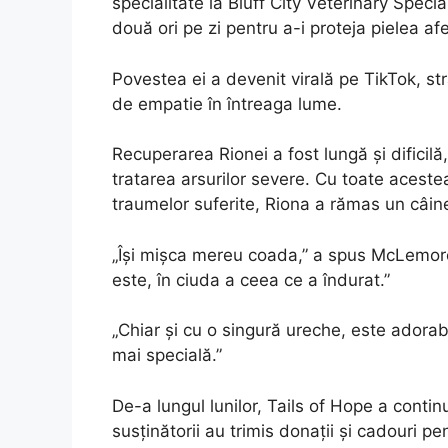
specialitate la Bluff City Veterinary Spec
două ori pe zi pentru a-i proteja pielea af
Povestea ei a devenit virală pe TikTok, st
de empatie în întreaga lume.
Recuperarea Rionei a fost lungă și difici
tratarea arsurilor severe. Cu toate aceste
traumelor suferite, Riona a rămas un câine
„Își mișca mereu coada,” a spus McLemore. 
este, în ciuda a ceea ce a îndurat.”
„Chiar și cu o singură ureche, este adorabi
mai specială.”
De-a lungul lunilor, Tails of Hope a contin
susținătorii au trimis donații și cadouri pe