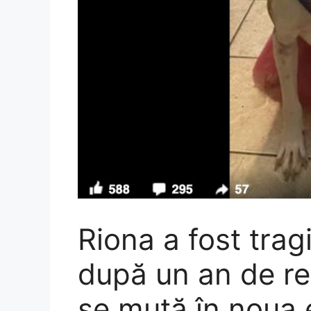
Riona a fost trag
după un an de rec
se mută în noua 