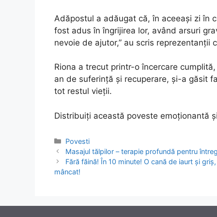
Adăpostul a adăugat că, în aceeași zi în c
fost adus în îngrijirea lor, având arsuri gr
nevoie de ajutor,” au scris reprezentanții c
Riona a trecut printr-o încercare cumplită, 
an de suferință și recuperare, și-a găsit fa
tot restul vieții.
Distribuiți această poveste emoționantă și
Categories
Povesti
Post
Masajul tălpilor – terapie profundă pentru între
navigation
Fără făină! În 10 minute! O cană de iaurt și gri
mâncat!