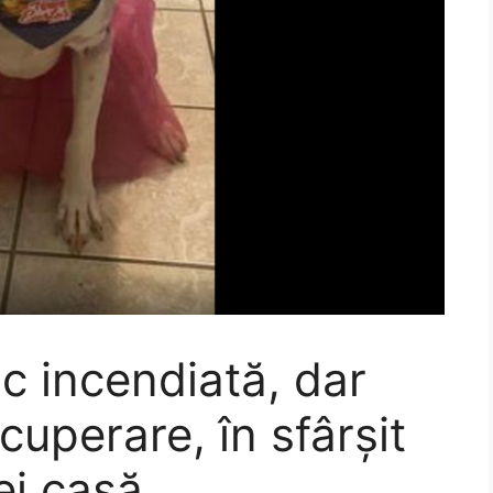
ic incendiată, dar
uperare, în sfârșit
ei casă.