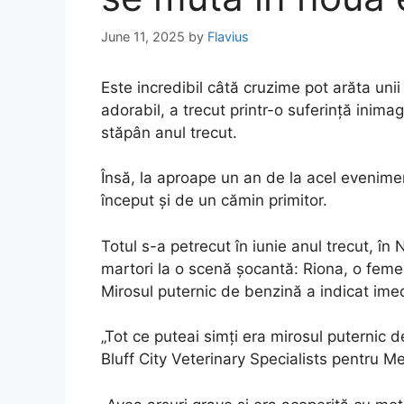
June 11, 2025
by
Flavius
Este incredibil câtă cruzime pot arăta uni
adorabil, a trecut printr-o suferință inima
stăpân anul trecut.
Însă, la aproape un an de la acel eveniment
început și de un cămin primitor.
Totul s-a petrecut în iunie anul trecut, î
martori la o scenă șocantă: Riona, o femelă
Mirosul puternic de benzină a indicat imed
„Tot ce puteai simți era mirosul puternic 
Bluff City Veterinary Specialists pentru