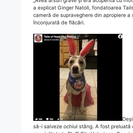
„Avea arsuri grave și era acoperită cu mot
a explicat Ginger Natoli, fondatoarea Ta
cameră de supraveghere din apropiere a s
înconjurată de flăcări.
Deși
să-i salveze ochiul stâng. A fost preluată 