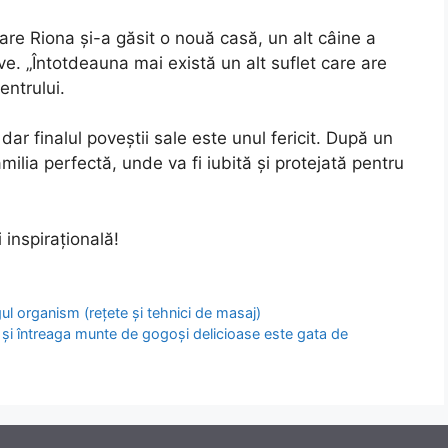
are Riona și-a găsit o nouă casă, un alt câine a
ave. „Întotdeauna mai există un alt suflet care are
entrului.
dar finalul poveștii sale este unul fericit. După un
milia perfectă, unde va fi iubită și protejată pentru
 inspirațională!
gul organism (rețete și tehnici de masaj)
ș, și întreaga munte de gogoși delicioase este gata de