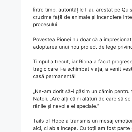
Între timp, autoritățile l-au arestat pe Q
cruzime față de animale și incendiere inte
procesului.
Povestea Rionei nu doar că a impresionat 
adoptarea unui nou proiect de lege privin
Timpul a trecut, iar Riona a făcut progr
tragic care i-a schimbat viața, a venit ves
casă permanentă!
„Ne-am dorit să-i găsim un cămin pentru t
Natoli. „Are alți câini alături de care să s
rănile și nevoile ei speciale.”
Tails of Hope a transmis un mesaj emoțio
aici, ci abia începe. Cu toții am fost parte