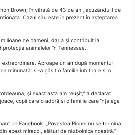
uishon Brown, în vârstă de 43 de ani, acuzându-l de
nționată. Cazul său este în prezent în așteptarea
milioane de oameni, dar a și contribuit la
d protecția animalelor în Tennessee.
ese extraordinare. Aproape un an după momentul
tea minunată: și-a găsit o familie iubitoare și o
otdeauna, și exact asta am reușit,” a declarat
e joace, copii care o adoră și o familie care înțelege
nant pe Facebook: „Povestea Rionei nu se termină
 din acest miracol, alături de războinica noastră.”