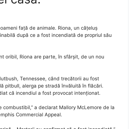
i oameni față de animale. Riona, un cățeluș
ginabilă după ce a fost incendiată de propriul său
 oribil, Riona are parte, în sfârșit, de un nou
n Nutbush, Tennessee, când trecătorii au fost
 pitbull, alerga pe stradă învăluită în flăcări.
iat că incendiul a fost provocat intenționat.
de combustibil,” a declarat Mallory McLemore de la
 Memphis Commercial Appeal.