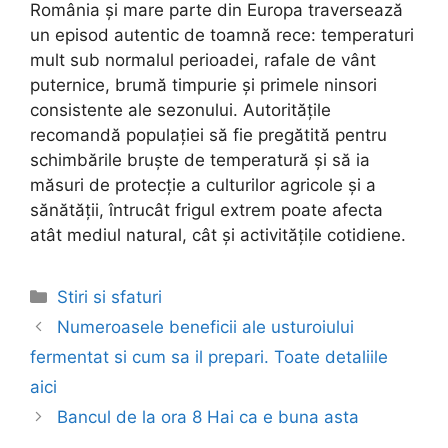
România și mare parte din Europa traversează
un episod autentic de toamnă rece: temperaturi
mult sub normalul perioadei, rafale de vânt
puternice, brumă timpurie și primele ninsori
consistente ale sezonului. Autoritățile
recomandă populației să fie pregătită pentru
schimbările bruște de temperatură și să ia
măsuri de protecție a culturilor agricole și a
sănătății, întrucât frigul extrem poate afecta
atât mediul natural, cât și activitățile cotidiene.
Categories
Stiri si sfaturi
Post
Numeroasele beneficii ale usturoiului
navigation
fermentat si cum sa il prepari. Toate detaliile
aici
Bancul de la ora 8 Hai ca e buna asta