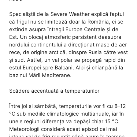
Specialiștii de la Severe Weather explică faptul
că frigul nu se limitează doar la România, ci se
extinde asupra întregii Europe Centrale și de
Est. Un blocaj atmosferic persistent deasupra
nordului continentului a direcționat mase de aer
rece, de origine arctică, dinspre Rusia către vest
și sud. Astfel, un val polar se propagă rapid din
estul Europei spre Balcani, Alpi și chiar până la
bazinul Mării Mediterane.
Scădere accentuată a temperaturilor
Între joi și sâmbătă, temperaturile vor fi cu 8–12
°C sub mediile climatologice multianuale, iar în
unele regiuni diferența va depăși chiar 15 °C.
Meteorologii consideră acest episod cel mai
intens val de frig resimțit până acum în toamna